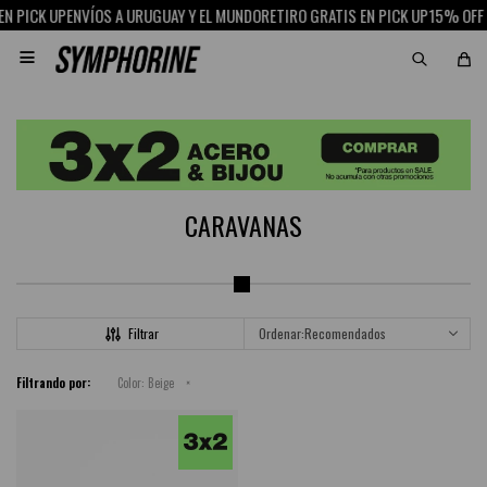
N PICK UP
ENVÍOS A URUGUAY Y EL MUNDO
RETIRO GRATIS EN PICK UP
15% OFF 

CARAVANAS
Recomendados
Filtrando por:
Color:
Beige