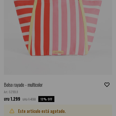
Bolso rayado - multicolor
S21BL8
1.299
1.490
12
UYU
UYU
Este artículo está agotado.