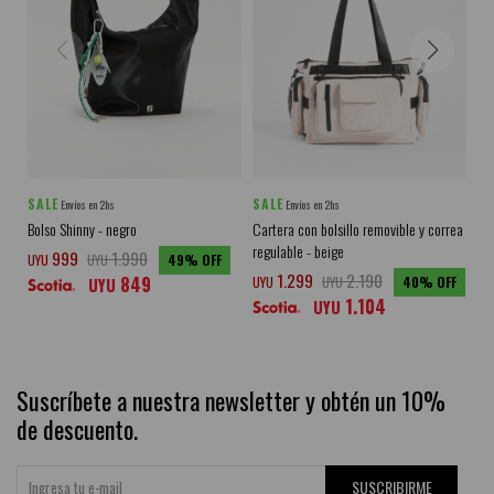
SALE
SALE
SA
Envíos en 2hs
Envíos en 2hs
Bolso Shinny - negro
Cartera con bolsillo removible y correa
Bol
regulable - beige
999
1.990
UYU
UYU
49
UY
1.299
2.190
849
UYU
UYU
40
UYU
1.104
UYU
Suscríbete a nuestra newsletter y obtén un 10%
de descuento.
SUSCRIBIRME