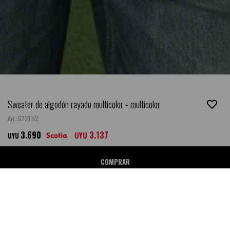
Sweater de algodón rayado multicolor - multicolor
S23TH2
3.690
3.137
UYU
UYU
COMPRAR
PROBADOR VIRTUAL
SABER MI TALLE
GUIA DE TALLES
Ubicar en Tienda
NEW