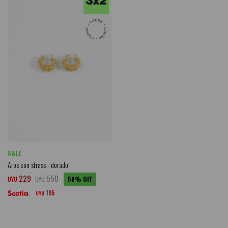
SALE
Aros con strass - dorado
229
550
UYU
UYU
58
195
UYU