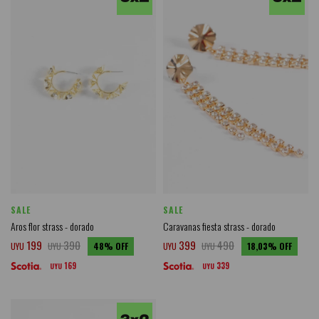
SALE
SALE
Aros flor strass - dorado
Caravanas fiesta strass - dorado
199
390
399
490
UYU
UYU
48
UYU
UYU
18,03
169
339
UYU
UYU