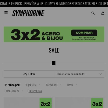
ATIS EN PICK UP
ENVÍOS A URUGUAY Y EL MUNDO
RETIRO GRATIS EN PICK UP
15%

SALE
Recomendados
Filtrando por:
Bijouterie
Caravanas
Fiesta
Quitar filtros
Color:
Dorado