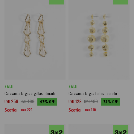
SALE
SALE
Caravanas largas argollas - dorado
Caravanas largas borlas - dorado
259
490
129
490
UYU
UYU
47
UYU
UYU
73
220
110
UYU
UYU