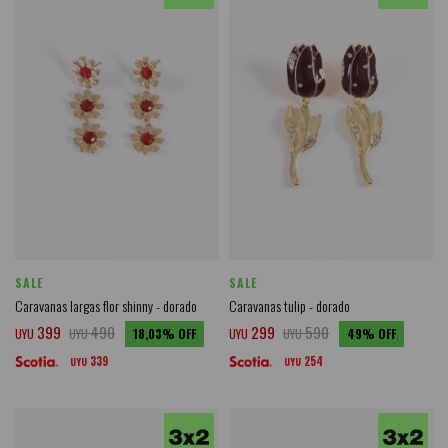
SALE
SALE
Caravanas largas flor shinny - dorado
Caravanas tulip - dorado
399
490
299
590
UYU
UYU
18,03
UYU
UYU
49
339
254
UYU
UYU