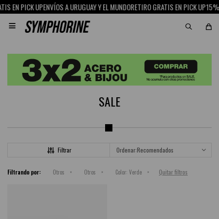
IS EN PICK UP
ENVÍOS A URUGUAY Y EL MUNDO
RETIRO GRATIS EN PICK UP
15% 

SALE
Recomendados
Quitar filtros
Filtrando por:
Otros
Otros
Color:
Verde