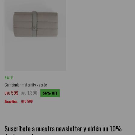
SALE
Cambiador maternity - verde
599
1.390
UYU
UYU
56
509
UYU
Suscríbete a nuestra newsletter y obtén un 10%