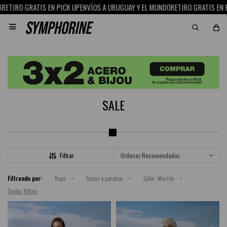
ETIRO GRATIS EN PICK UP
ENVÍOS A URUGUAY Y EL MUNDO
RETIRO GRATIS EN PI

SALE
Recomendados
Filtrando por:
Ropa
Capas y ponchos
Color:
Marrón
Quitar filtros