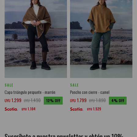
SALE
SALE
Capa triángulo pespunte - marrón
Poncho con cierre - camel
1.299
1.490
1.799
1.890
UYU
UYU
12
UYU
UYU
4
1.104
1.529
UYU
UYU
Suscríbete a nuestra newsletter y obtén un 10%