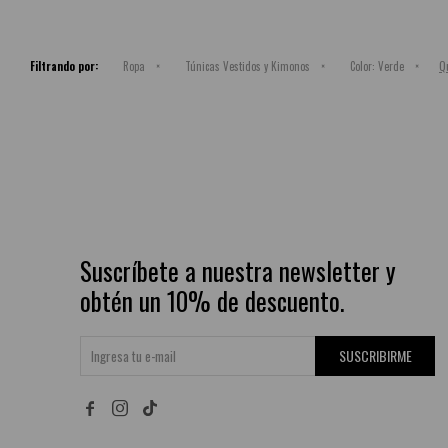
Qu
Filtrando por:
Ropa
Túnicas Vestidos y Kimonos
Color:
Verde
Suscríbete a nuestra newsletter y
obtén un 10% de descuento.
SUSCRIBIRME

