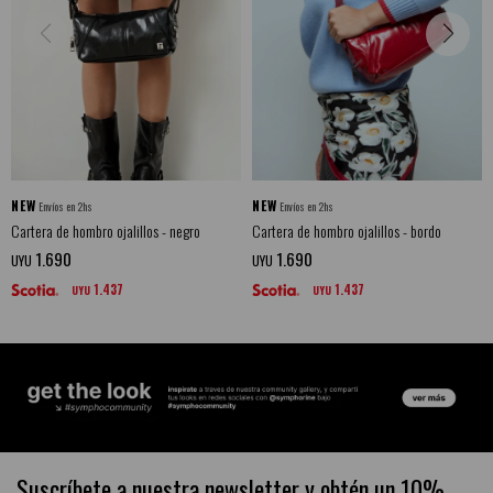
NEW
NEW
Envíos en 2hs
Envíos en 2hs
Cartera de hombro ojalillos - negro
Cartera de hombro ojalillos - bordo
1.690
1.690
UYU
UYU
1.437
1.437
UYU
UYU
Suscríbete a nuestra newsletter y obtén un 10%