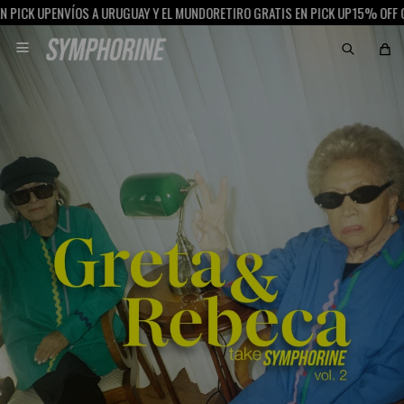
 UP
ENVÍOS A URUGUAY Y EL MUNDO
RETIRO GRATIS EN PICK UP
15% OFF CON SC
