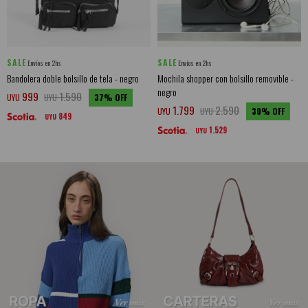
SALE
SALE
Envíos en 2hs
Envíos en 2hs
Bandolera doble bolsillo de tela - negro
Mochila shopper con bolsillo removible -
negro
999
1.590
UYU
UYU
37
1.799
2.590
UYU
UYU
30
849
UYU
1.529
UYU