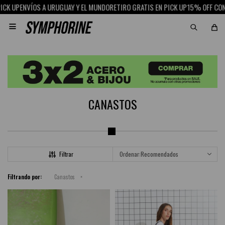
 UP
ENVÍOS A URUGUAY Y EL MUNDO
RETIRO GRATIS EN PICK UP
15% OFF CON SC

CANASTOS
Recomendados
Filtrando por:
Canastos