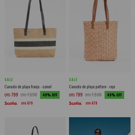
SALE
SALE
Canasto de playa franja - camel
Canasto de playa pattern - rojo
799
1.590
799
1.590
UYU
UYU
49
UYU
UYU
49
679
679
UYU
UYU