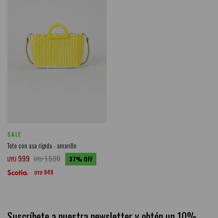
SALE
Tote con asa rígida - amarillo
999
1.590
UYU
UYU
37
849
UYU
Suscríbete a nuestra newsletter y obtén un 10%