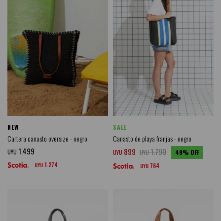
NEW
SALE
Cartera canasto oversize - negro
Canasto de playa franjas - negro
1.499
899
1.790
UYU
UYU
UYU
49
1.274
UYU
764
UYU