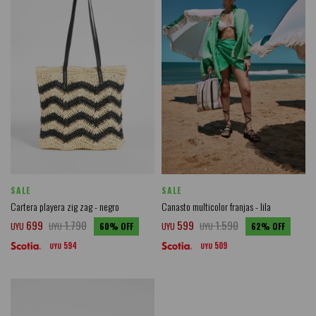
SALE
SALE
Cartera playera zig zag - negro
Canasto multicolor franjas - lila
699
1.790
599
1.590
UYU
UYU
60
UYU
UYU
62
594
509
UYU
UYU