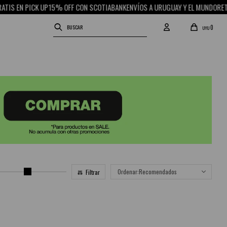
IS EN PICK UP
15% OFF CON SCOTIABANK
ENVÍOS A URUGUAY Y EL MUNDO
RETIR
0
UYU
Recomendados