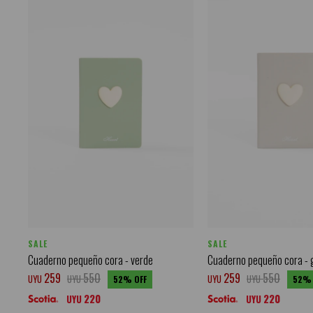
SALE
SALE
Cuaderno pequeño cora - verde
Cuaderno pequeño cora - 
259
550
259
550
UYU
UYU
UYU
UYU
52
52
220
220
UYU
UYU