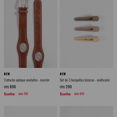
NEW
NEW
Cinturón aplique medallas - marrón
Set de 3 horquillas básicas - multicolor
890
290
UYU
UYU
757
247
UYU
UYU