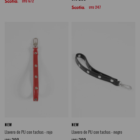
672
UYU
247
UYU
NEW
NEW
Llavero de PU con tachas - rojo
Llavero de PU con tachas - negro
290
290