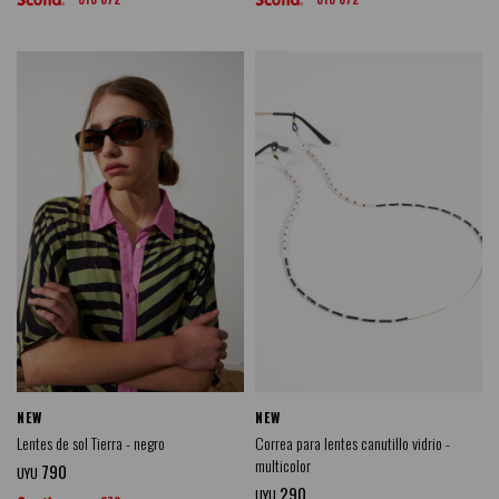
NEW
NEW
Lentes de sol Tierra - negro
Correa para lentes canutillo vidrio -
multicolor
790
UYU
290
UYU