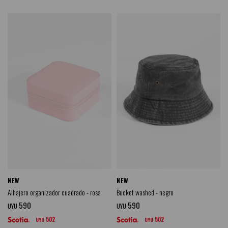
NEW
NEW
Alhajero organizador cuadrado - rosa
Bucket washed - negro
590
590
UYU
UYU
502
502
UYU
UYU