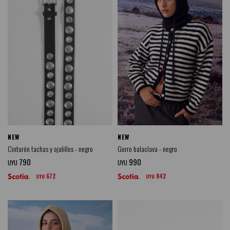
NEW
NEW
Cinturón tachas y ojalillos - negro
Gorro balaclava - negro
790
990
UYU
UYU
672
842
UYU
UYU