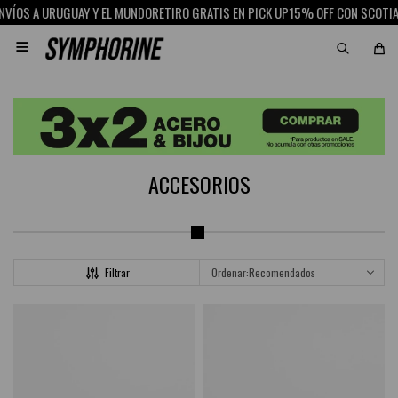
Y Y EL MUNDO
RETIRO GRATIS EN PICK UP
15% OFF CON SCOTIABANK
ENVÍOS A U

ACCESORIOS
Recomendados