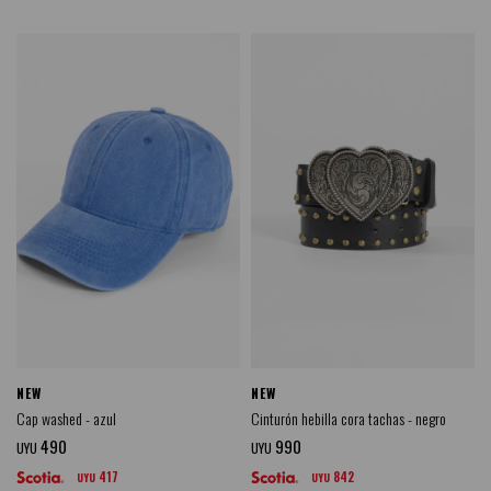
NEW
NEW
Cap washed - azul
Cinturón hebilla cora tachas - negro
490
990
UYU
UYU
417
842
UYU
UYU