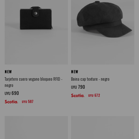
NEW
NEW
Tarjetero cuero vegano bloqueo RFID -
Boina cap texture - negro
negro
790
UYU
690
UYU
672
UYU
587
UYU