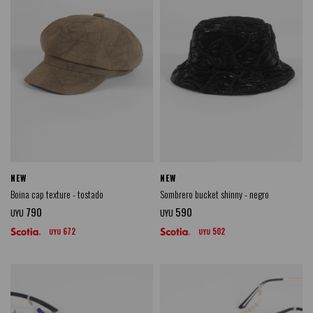
NEW
NEW
Boina cap texture - tostado
Sombrero bucket shinny - negro
790
590
UYU
UYU
672
502
UYU
UYU