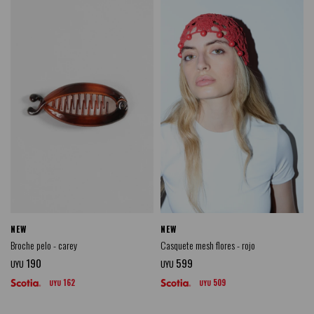
NEW
NEW
Broche pelo - carey
Casquete mesh flores - rojo
190
599
UYU
UYU
162
509
UYU
UYU