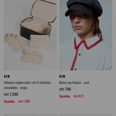
NEW
NEW
Alhajero organizador con 8 estuches
Boina cap franjas - azul
removibles - negro
790
UYU
1.390
UYU
672
UYU
1.182
UYU