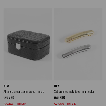
NEW
NEW
Alhajero organizador croco - negro
Set broches metálicos - multicolor
790
290
UYU
UYU
672
247
UYU
UYU