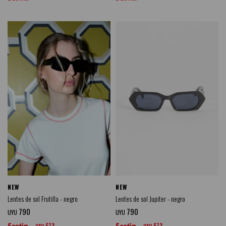
NEW
NEW
Lentes de sol Frutilla - negro
Lentes de sol Jupiter - negro
790
790
UYU
UYU
672
672
UYU
UYU