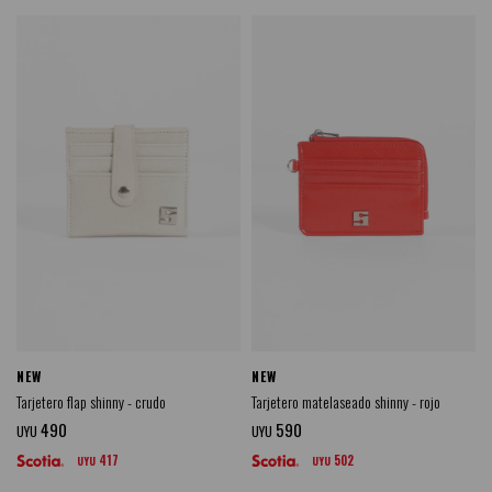
NEW
NEW
Tarjetero flap shinny - crudo
Tarjetero matelaseado shinny - rojo
490
590
UYU
UYU
417
502
UYU
UYU