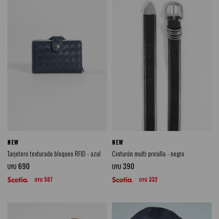
NEW
NEW
Tarjetero texturado bloqueo RFID - azul
Cinturón multi presilla - negro
690
390
UYU
UYU
587
332
UYU
UYU