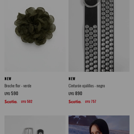
NEW
NEW
Broche flor - verde
Cinturón ojalillos - negro
590
890
UYU
UYU
502
757
UYU
UYU