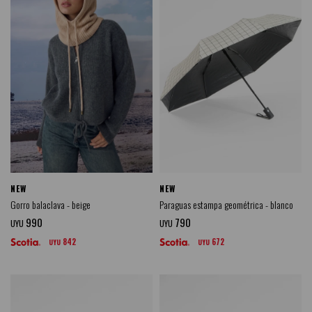
NEW
NEW
Gorro balaclava - beige
Paraguas estampa geométrica - blanco
990
790
UYU
UYU
842
672
UYU
UYU