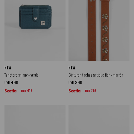
NEW
NEW
Tarjetero shinny - verde
Cinturón tachas antique flor - marrón
490
890
UYU
UYU
417
757
UYU
UYU