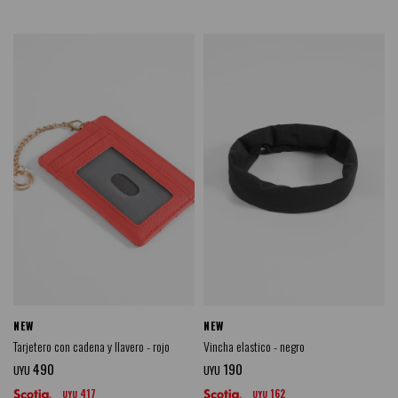
NEW
NEW
Tarjetero con cadena y llavero - rojo
Vincha elastico - negro
490
190
UYU
UYU
417
162
UYU
UYU