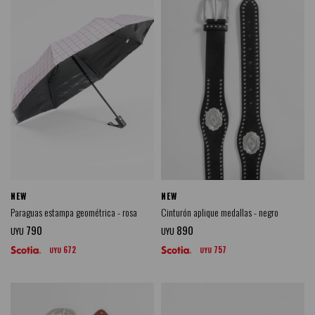
NEW
NEW
Paraguas estampa geométrica - rosa
Cinturón aplique medallas - negro
790
890
UYU
UYU
672
757
UYU
UYU