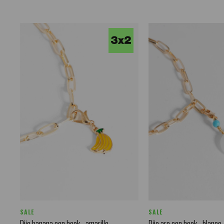
SALE
SALE
Dije banana con hook - amarillo
Dije aro con hook - blanco