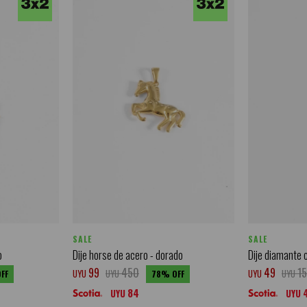
SALE
SALE
o
Dije horse de acero - dorado
Dije diamante 
99
450
49
1
UYU
UYU
UYU
UYU
78
84
UYU
UYU