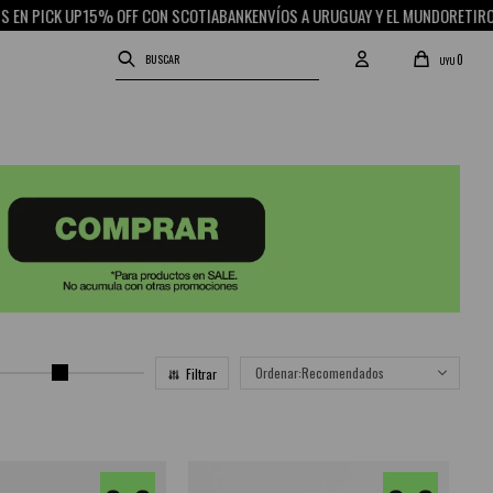
N PICK UP
15% OFF CON SCOTIABANK
ENVÍOS A URUGUAY Y EL MUNDO
RETIRO GR
0
UYU
Recomendados