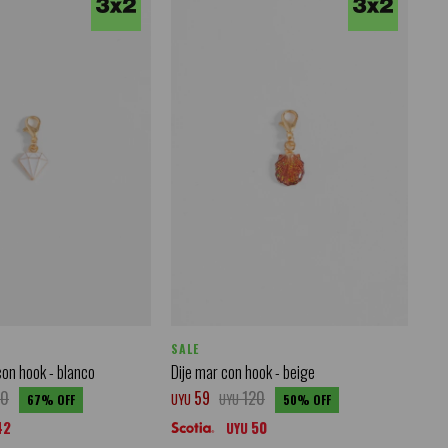
SALE
con hook - blanco
Dije mar con hook - beige
50
59
120
UYU
UYU
67
50
42
50
UYU