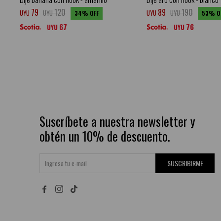
79
120
89
190
UYU
UYU
UYU
UYU
34
53
67
76
UYU
UYU
Suscríbete a nuestra newsletter y
obtén un 10% de descuento.
SUSCRIBIRME

