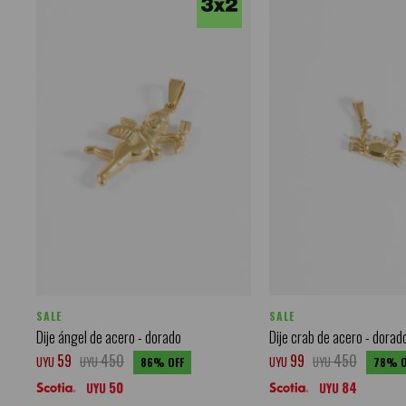
SALE
SALE
Dije ángel de acero - dorado
Dije crab de acero - dorad
59
450
99
450
UYU
UYU
UYU
UYU
86
78
50
84
UYU
UYU