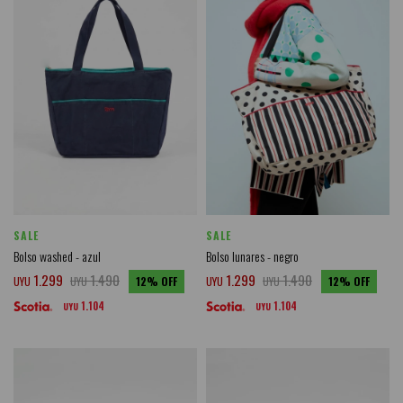
SALE
SALE
Bolso washed - azul
Bolso lunares - negro
1.299
1.490
1.299
1.490
UYU
UYU
12
UYU
UYU
12
1.104
1.104
UYU
UYU