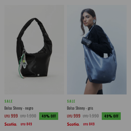
SALE
SALE
Bolso Shinny - negro
Bolso Shinny - gris
999
1.990
999
1.990
UYU
UYU
49
UYU
UYU
49
849
849
UYU
UYU