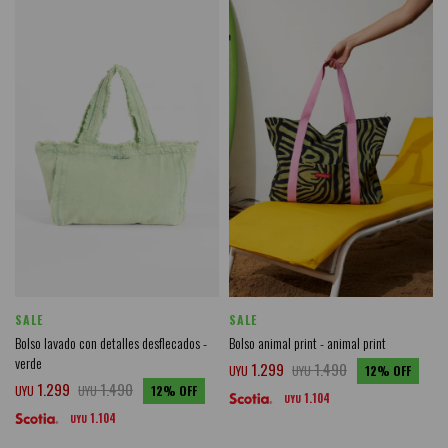
SALE
SALE
Bolso lavado con detalles desflecados -
Bolso animal print - animal print
verde
1.299
1.490
UYU
UYU
12
1.299
1.490
UYU
UYU
12
1.104
UYU
1.104
UYU