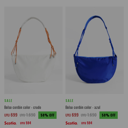
SALE
SALE
Bolso cordón color - crudo
Bolso cordón color - azul
699
1.690
699
1.690
UYU
UYU
58
UYU
UYU
58
594
594
UYU
UYU