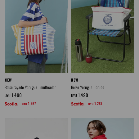
NEW
NEW
Bolso rayado Yorugua - multicolor
Bolso Yorugua - crudo
1.490
1.490
UYU
UYU
1.267
1.267
UYU
UYU