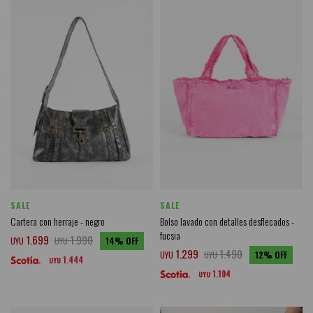
SALE
SALE
Cartera con herraje - negro
Bolso lavado con detalles desflecados -
fucsia
1.699
1.990
UYU
UYU
14
1.299
1.490
UYU
UYU
12
1.444
UYU
1.104
UYU