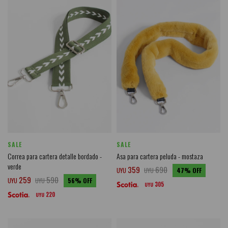
SALE
SALE
Correa para cartera detalle bordado -
Asa para cartera peluda - mostaza
verde
359
690
UYU
UYU
47
259
590
UYU
UYU
56
305
UYU
220
UYU