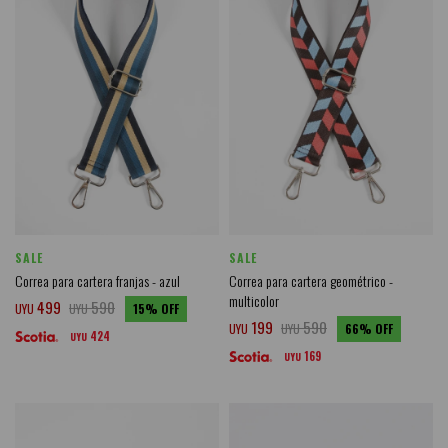
SALE
SALE
Correa para cartera franjas - azul
Correa para cartera geométrico -
multicolor
499
590
UYU
UYU
15
199
590
UYU
UYU
66
424
UYU
169
UYU