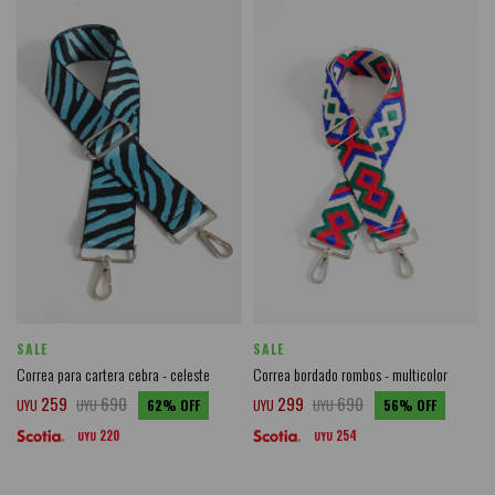
SALE
SALE
Correa para cartera cebra - celeste
Correa bordado rombos - multicolor
259
690
299
690
UYU
UYU
62
UYU
UYU
56
220
254
UYU
UYU