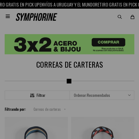
 GRATIS EN PICK UP
ENVÍOS A URUGUAY Y EL MUNDO
RETIRO GRATIS EN PICK UP

CORREAS DE CARTERAS
Recomendados
Filtrando por:
Correas de carteras