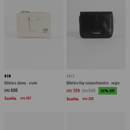
NEW
SALE
Billetera shinny - crudo
Billetera flap compartimentos - negro
690
399
590
UYU
UYU
UYU
32
587
UYU
339
UYU