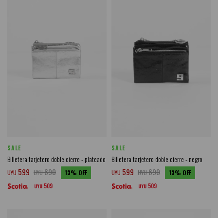
SALE
SALE
Billetera tarjetero doble cierre - plateado
Billetera tarjetero doble cierre - negro
599
690
599
690
UYU
UYU
13
UYU
UYU
13
509
509
UYU
UYU