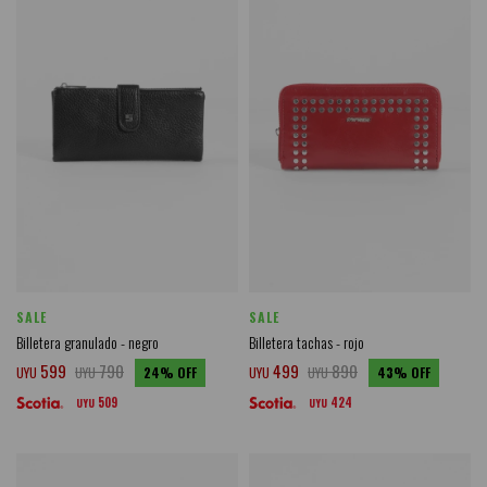
SALE
SALE
Billetera granulado - negro
Billetera tachas - rojo
599
790
499
890
UYU
UYU
24
UYU
UYU
43
509
424
UYU
UYU