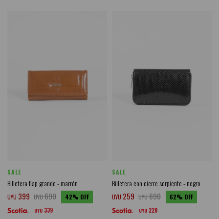
SALE
SALE
Billetera flap grande - marrón
Billetera con cierre serpiente - negro
399
690
259
690
UYU
UYU
42
UYU
UYU
62
339
220
UYU
UYU