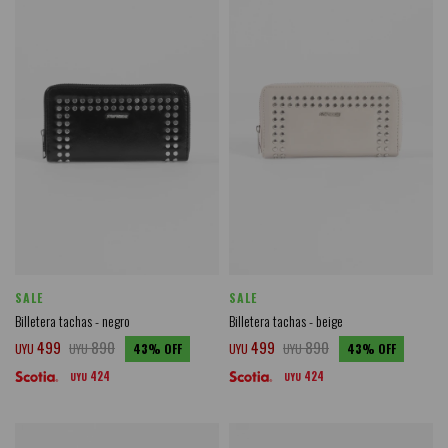
SALE
SALE
Billetera tachas - negro
Billetera tachas - beige
499
890
499
890
UYU
UYU
43
UYU
UYU
43
424
424
UYU
UYU