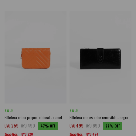
SALE
SALE
Billetera chica pespunte líneal - camel
Billetera con estuche removible - negro
259
490
499
690
UYU
UYU
47
UYU
UYU
27
220
424
UYU
UYU