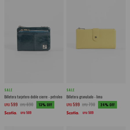
SALE
SALE
Billetera tarjetero doble cierre - petroleo
Billetera granulado - lima
599
690
599
790
UYU
UYU
13
UYU
UYU
24
509
509
UYU
UYU