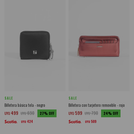
SALE
SALE
Billetera básica tela - negro
Billetera con tarjetero removible - rojo
499
690
599
790
UYU
UYU
27
UYU
UYU
24
424
509
UYU
UYU