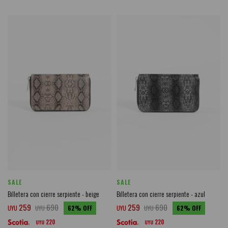
SALE
SALE
Billetera con cierre serpiente - beige
Billetera con cierre serpiente - azul
259
690
259
690
UYU
UYU
62
UYU
UYU
62
220
220
UYU
UYU