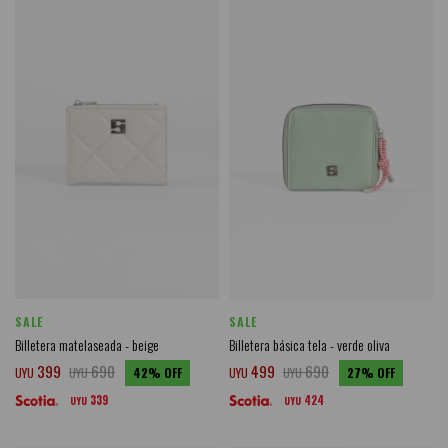
SALE
SALE
Billetera matelaseada - beige
Billetera básica tela - verde oliva
399
690
499
690
UYU
UYU
42
UYU
UYU
27
339
424
UYU
UYU