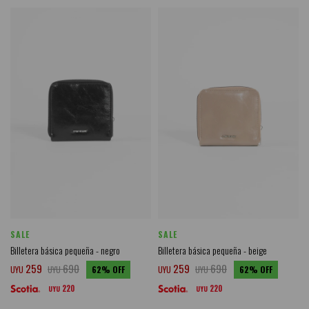
SALE
SALE
Billetera básica pequeña - negro
Billetera básica pequeña - beige
259
690
259
690
UYU
UYU
62
UYU
UYU
62
220
220
UYU
UYU