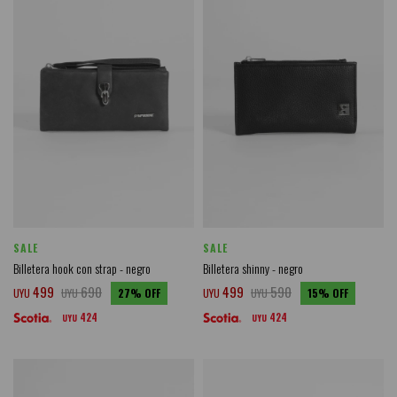
SALE
SALE
Billetera hook con strap - negro
Billetera shinny - negro
499
690
499
590
UYU
UYU
27
UYU
UYU
15
424
424
UYU
UYU