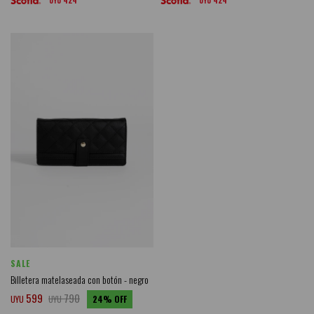
424
424
UYU
UYU
SALE
Billetera matelaseada con botón - negro
599
790
UYU
UYU
24