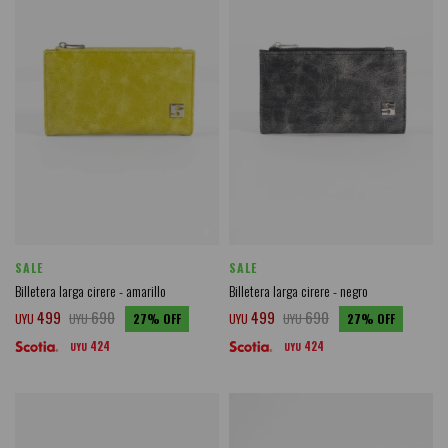
SALE
SALE
Billetera larga cirere - amarillo
Billetera larga cirere - negro
499
690
499
690
UYU
UYU
27
UYU
UYU
27
424
424
UYU
UYU