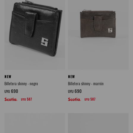
NEW
NEW
Billetera shinny - negro
Billetera shinny - marrón
690
690
UYU
UYU
587
587
UYU
UYU