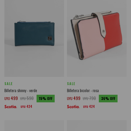
SALE
SALE
Billetera shinny - verde
Billetera bicolor - rosa
499
590
499
790
UYU
UYU
15
UYU
UYU
36
424
424
UYU
UYU