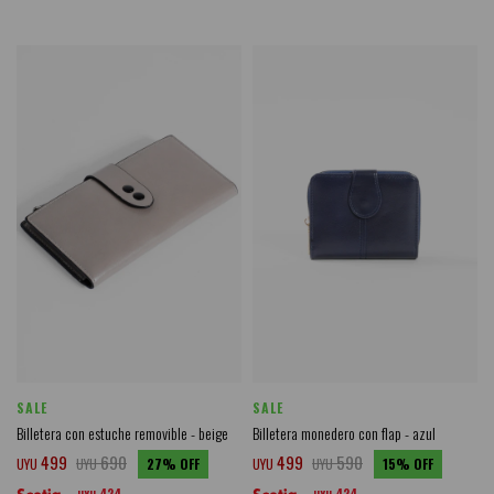
SALE
SALE
Billetera con estuche removible - beige
Billetera monedero con flap - azul
499
690
499
590
UYU
UYU
27
UYU
UYU
15