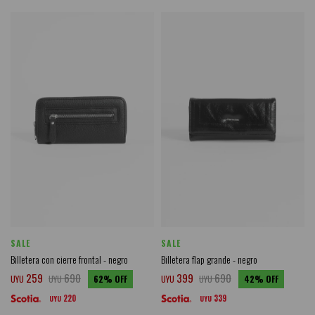
SALE
SALE
Billetera con cierre frontal - negro
Billetera flap grande - negro
259
690
399
690
UYU
UYU
62
UYU
UYU
42
220
339
UYU
UYU