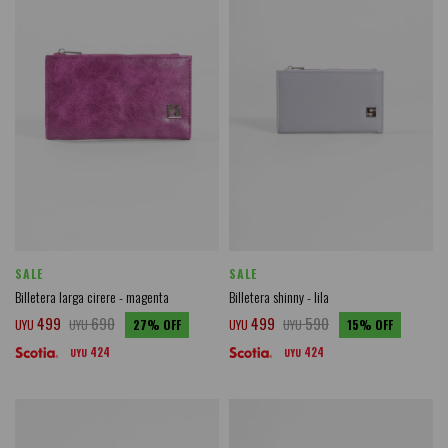
SALE
SALE
Billetera larga cirere - magenta
Billetera shinny - lila
499
690
499
590
UYU
UYU
27
UYU
UYU
15
424
424
UYU
UYU