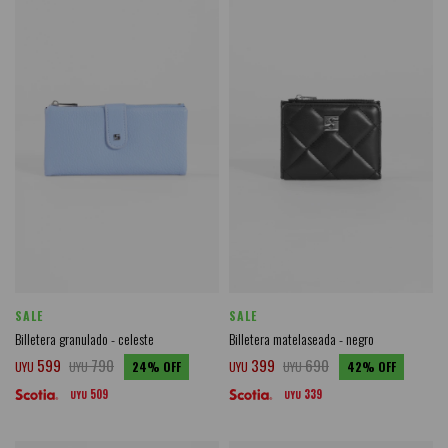
SALE
SALE
Billetera granulado - celeste
Billetera matelaseada - negro
599
790
399
690
UYU
UYU
24
UYU
UYU
42
509
339
UYU
UYU