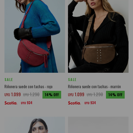
SALE
SALE
Riñonera suede con tachas - rojo
Riñonera suede con tachas - marrón
1.099
1.290
1.099
1.290
UYU
UYU
14
UYU
UYU
14
934
934
UYU
UYU