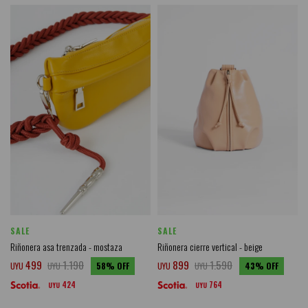
SALE
SALE
Riñonera asa trenzada - mostaza
Riñonera cierre vertical - beige
499
1.190
899
1.590
UYU
UYU
58
UYU
UYU
43
424
764
UYU
UYU