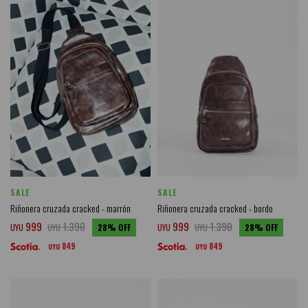
SALE
SALE
Riñonera cruzada cracked - marrón
Riñonera cruzada cracked - bordo
999
1.390
999
1.390
UYU
UYU
28
UYU
UYU
28
849
849
UYU
UYU