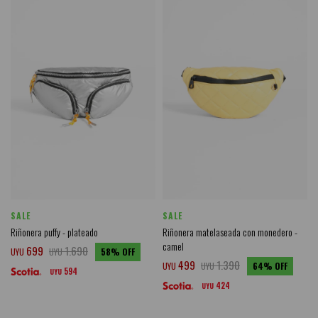
SALE
SALE
Riñonera puffy - plateado
Riñonera matelaseada con monedero -
camel
699
1.690
UYU
UYU
58
499
1.390
UYU
UYU
64
594
UYU
424
UYU