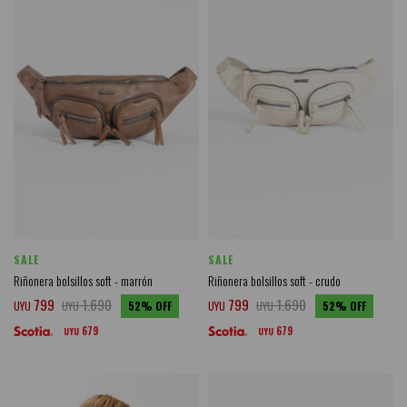
SALE
SALE
Riñonera bolsillos soft - marrón
Riñonera bolsillos soft - crudo
799
1.690
799
1.690
UYU
UYU
52
UYU
UYU
52
679
679
UYU
UYU