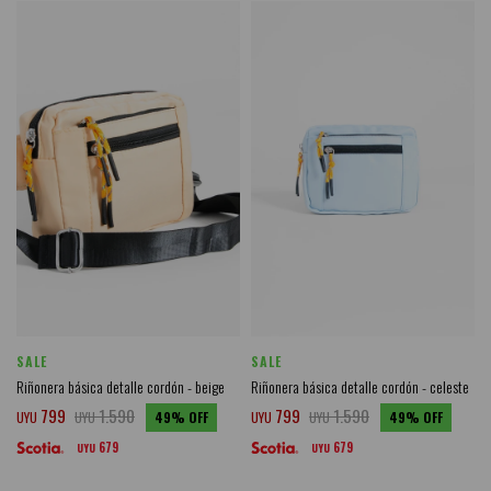
SALE
SALE
Riñonera básica detalle cordón - beige
Riñonera básica detalle cordón - celeste
799
1.590
799
1.590
UYU
UYU
49
UYU
UYU
49
679
679
UYU
UYU