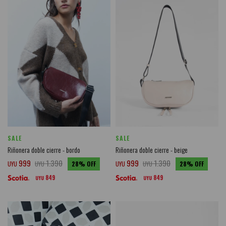
SALE
SALE
Riñonera doble cierre - bordo
Riñonera doble cierre - beige
999
1.390
999
1.390
UYU
UYU
28
UYU
UYU
28
849
849
UYU
UYU