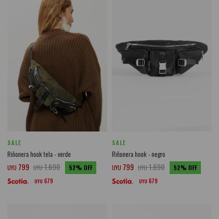
SALE
SALE
Riñonera hook tela - verde
Riñonera hook - negro
799
1.690
799
1.690
UYU
UYU
52
UYU
UYU
52
679
679
UYU
UYU