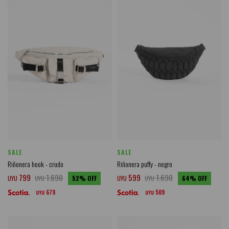
SALE
SALE
Riñonera hook - crudo
Riñonera puffy - negro
799
1.690
599
1.690
UYU
UYU
52
UYU
UYU
64
679
509
UYU
UYU