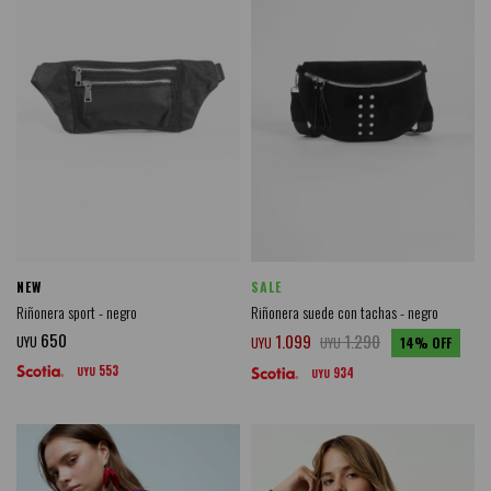
NEW
SALE
Riñonera sport - negro
Riñonera suede con tachas - negro
650
1.099
1.290
UYU
UYU
UYU
14
553
UYU
934
UYU