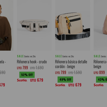
SALE
SALE
SALE
Envíos en 2hs
Envíos en 2hs
Envíos
ela -
Riñonera hook - crudo
Riñonera básica detalle
Riñonera c
cordón - beige
beige
799
1.690
UYU
UYU
.690
799
1.590
899
UYU
UYU
UYU
52
679
49
43
UYU
679
679
UYU