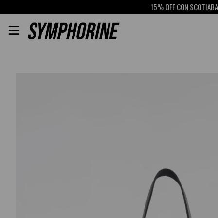
15% OFF CON SCOTIABANK
RETIR
