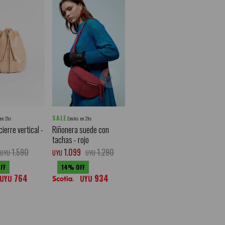
SALE
 en 2hs
Envíos en 2hs
ierre vertical -
Riñonera suede con
tachas - rojo
1.590
1.099
1.290
UYU
UYU
UYU
14
764
934
UYU
UYU