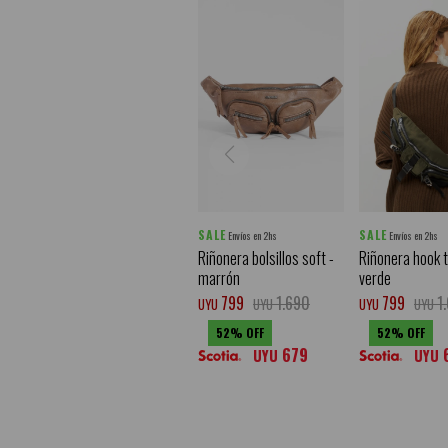
SALE
SALE
Envíos en 2hs
Envíos en 2hs
Riñonera bolsillos soft -
Riñonera hook t
marrón
verde
799
1.690
799
1
UYU
UYU
UYU
UYU
52
52
679
UYU
UYU