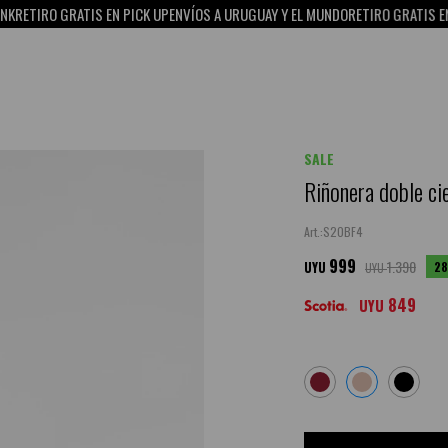
O GRATIS EN PICK UP
ENVÍOS A URUGUAY Y EL MUNDO
RETIRO GRATIS EN PICK U
SALE
Riñonera doble cie
S20BF4
999
1.390
28
UYU
UYU
849
UYU