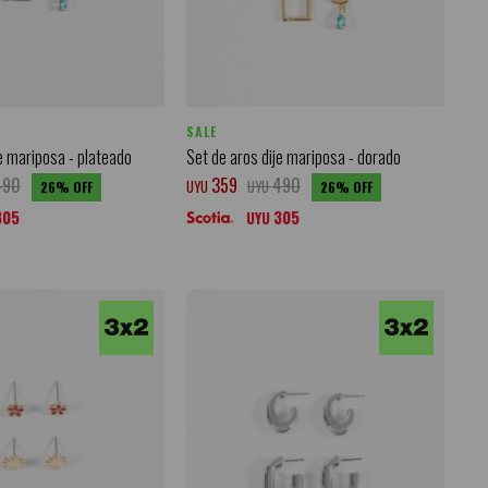
SALE
je mariposa - plateado
Set de aros dije mariposa - dorado
490
359
490
UYU
UYU
26
26
305
305
UYU