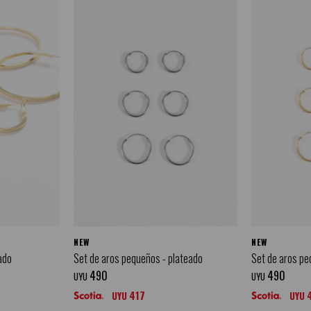
NEW
NEW
ado
Set de aros pequeños - plateado
Set de aros pe
490
490
UYU
UYU
417
UYU
UYU