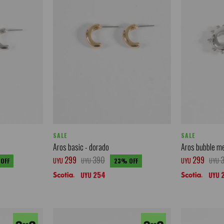
SALE
SALE
Aros basic - dorado
Aros bubble me
299
390
299
UYU
UYU
UYU
UYU
23
254
UYU
UYU