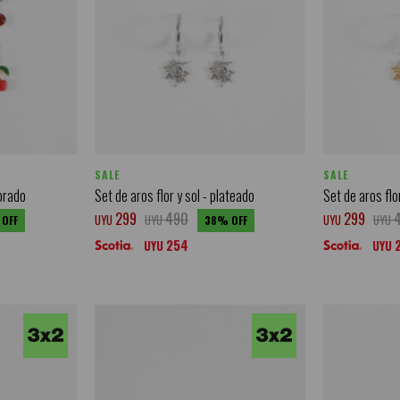
SALE
SALE
dorado
Set de aros flor y sol - plateado
Set de aros flo
299
490
299
UYU
UYU
UYU
UYU
38
254
UYU
UYU