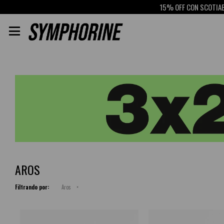
15% OFF CON SCOTIABANK
RETI

AROS
Filtrando por:
Aros