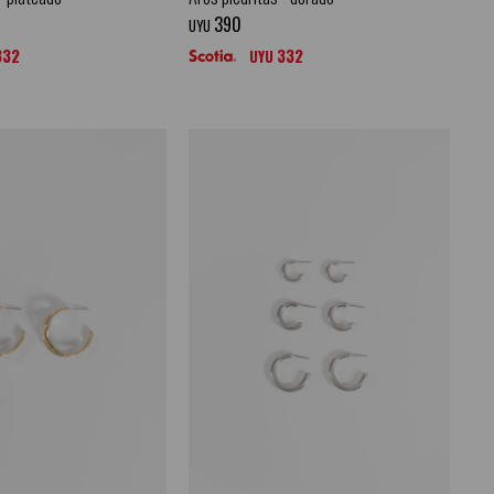
390
UYU
332
332
UYU