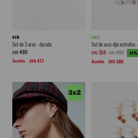
NEW
SALE
Set de 3 aros - dorado
Set de aros dije estrellas 
490
359
490
UYU
UYU
UYU
26
417
UYU
305
UYU