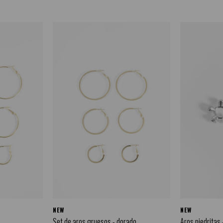
NEW
NEW
Set de aros gruesos - dorado
Aros piedritas 