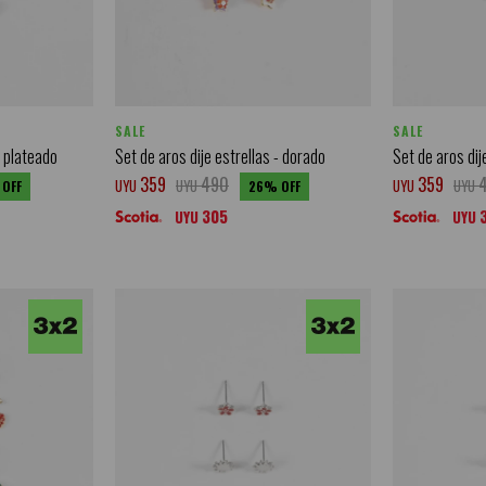
SALE
SALE
- plateado
Set de aros dije estrellas - dorado
Set de aros di
359
490
359
UYU
UYU
UYU
UYU
26
305
UYU
UYU