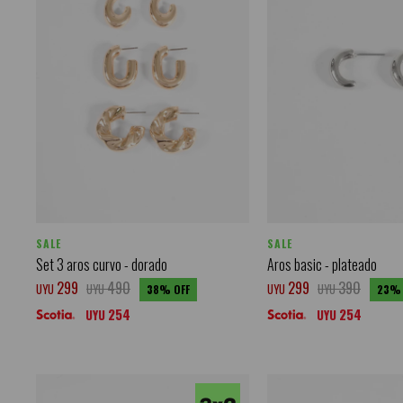
SALE
SALE
Set 3 aros curvo - dorado
Aros basic - plateado
299
490
299
390
UYU
UYU
UYU
UYU
38
23
254
254
UYU
UYU