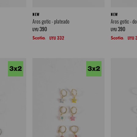
NEW
NEW
Aros gotic - plateado
Aros gotic - d
390
390
UYU
UYU
332
UYU
UYU