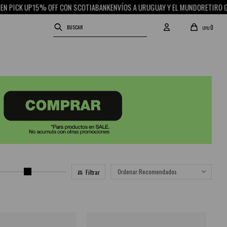
UP
15% OFF CON SCOTIABANK
ENVÍOS A URUGUAY Y EL MUNDO
RETIRO GRATIS EN
0
UYU
Recomendados