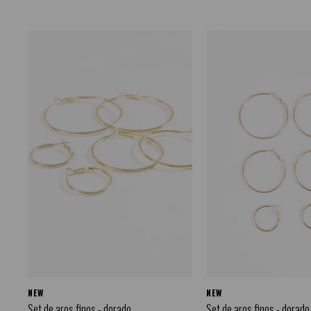
NEW
NEW
Set de aros finos - dorado
Set de aros finos - dorado