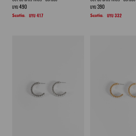
490
390
UYU
UYU
417
332
UYU
UYU