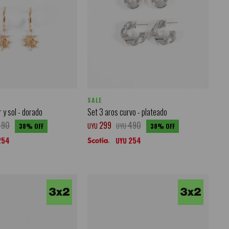
SALE
r y sol - dorado
Set 3 aros curvo - plateado
490
299
490
UYU
UYU
38
38
254
254
UYU