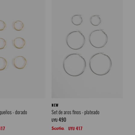
NEW
queños - dorado
Set de aros finos - plateado
490
UYU
417
417
UYU