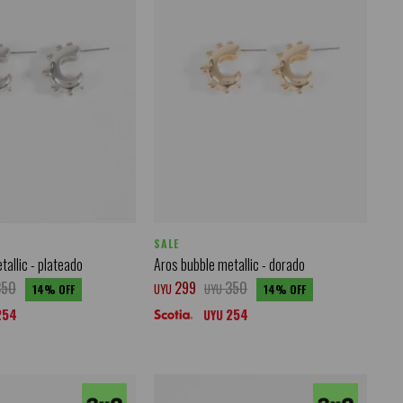
SALE
tallic - plateado
Aros bubble metallic - dorado
350
299
350
UYU
UYU
14
14
254
254
UYU