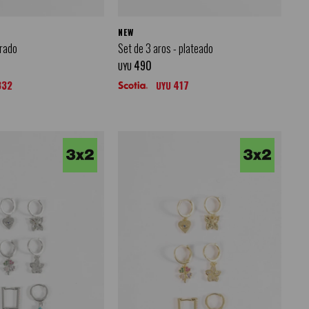
NEW
orado
Set de 3 aros - plateado
490
UYU
332
417
UYU