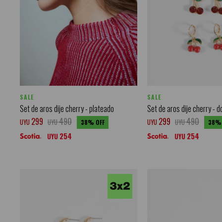
SALE
SALE
Set de aros dije cherry - plateado
Set de aros dije cherry - 
299
490
299
490
UYU
UYU
UYU
UYU
38
38
254
254
UYU
UYU