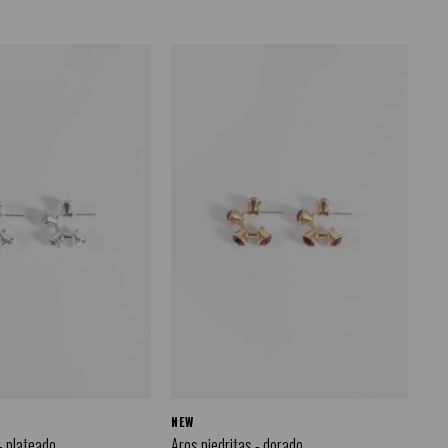
NEW
- plateado
Aros piedritas - dorado