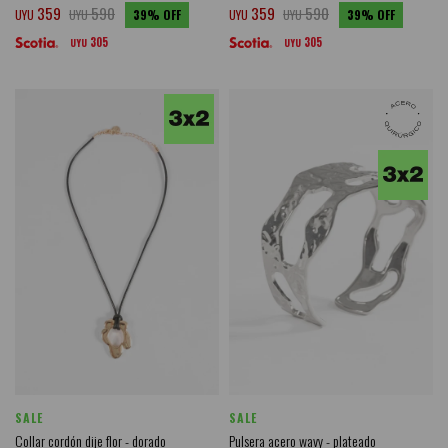
359
590
359
590
UYU
UYU
39
UYU
UYU
39
305
305
UYU
UYU
SALE
SALE
Collar cordón dije flor - dorado
Pulsera acero wavy - plateado