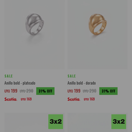
SALE
SALE
Anillo bold - plateado
Anillo bold - dorado
199
290
199
290
UYU
UYU
31
UYU
UYU
31
169
169
UYU
UYU