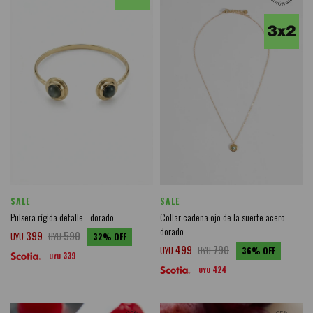
SALE
SALE
Pulsera rígida detalle - dorado
Collar cadena ojo de la suerte acero -
dorado
399
590
UYU
UYU
32
499
790
UYU
UYU
36
339
UYU
424
UYU