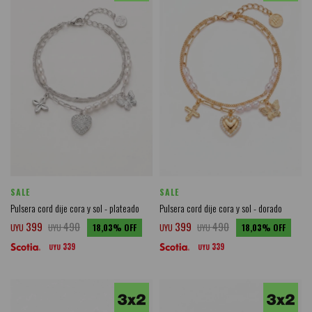
SALE
SALE
Pulsera cord dije cora y sol - plateado
Pulsera cord dije cora y sol - dorado
399
490
399
490
UYU
UYU
18,03
UYU
UYU
18,03
339
339
UYU
UYU