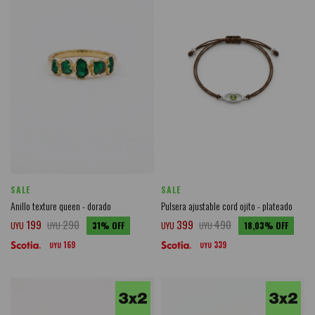
SALE
SALE
Anillo texture queen - dorado
Pulsera ajustable cord ojito - plateado
199
290
399
490
UYU
UYU
31
UYU
UYU
18,03
169
339
UYU
UYU