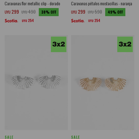
Caravanas flor metallic clip - dorado
Caravanas pétalos mostacillas - naranja
299
490
299
590
UYU
UYU
38
UYU
UYU
49
254
254
UYU
UYU
SALE
SALE