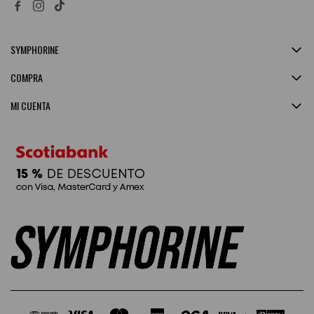


SYMPHORINE
COMPRA
MI CUENTA