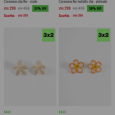
Caravanas clip flor - crudo
Caravanas flor metallic clip - plateado
299
450
299
490
UYU
UYU
33
UYU
UYU
38
254
254
UYU
UYU
SALE
SALE