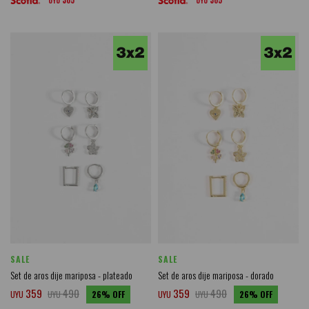
305
305
UYU
UYU
SALE
SALE
Set de aros dije mariposa - plateado
Set de aros dije mariposa - dorado
359
490
359
490
UYU
UYU
26
UYU
UYU
26