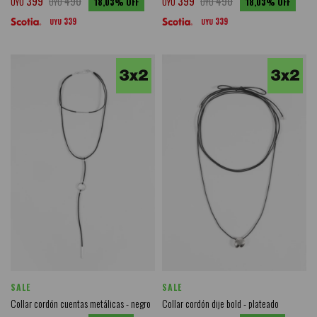
399
490
399
490
UYU
UYU
18,03
UYU
UYU
18,03
339
339
UYU
UYU
SALE
SALE
Collar cordón cuentas metálicas - negro
Collar cordón dije bold - plateado