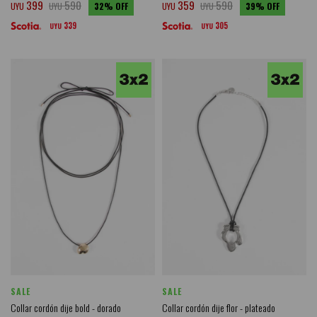
399
590
359
590
UYU
UYU
32
UYU
UYU
39
339
305
UYU
UYU
SALE
SALE
Collar cordón dije bold - dorado
Collar cordón dije flor - plateado