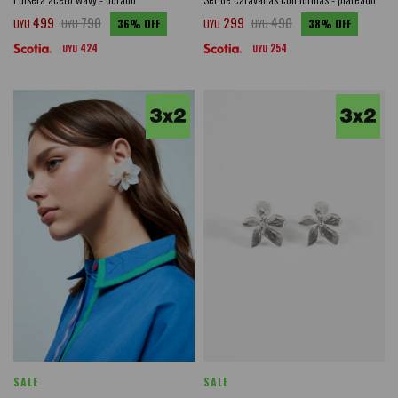
499
790
299
490
UYU
UYU
36
UYU
UYU
38
424
254
UYU
UYU
SALE
SALE