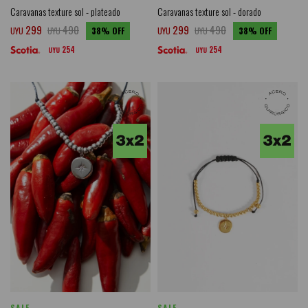
Caravanas texture sol - plateado
Caravanas texture sol - dorado
299
490
299
490
UYU
UYU
38
UYU
UYU
38
254
254
UYU
UYU
SALE
SALE