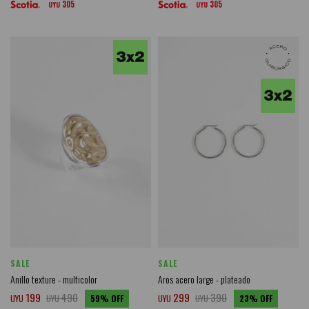
305
305
UYU
UYU
SALE
SALE
Anillo texture - multicolor
Aros acero large - plateado
199
490
299
390
UYU
UYU
59
UYU
UYU
23