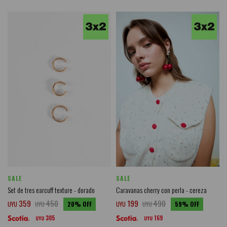
SALE
SALE
Set de tres earcuff texture - dorado
Caravanas cherry con perla - cereza
359
450
199
490
UYU
UYU
20
UYU
UYU
59
305
169
UYU
UYU