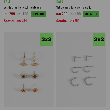
SALE
SALE
Set de aros flor y sol - plateado
Set de aros flor y sol - dorado
299
490
299
490
UYU
UYU
38
UYU
UYU
38
254
254
UYU
UYU