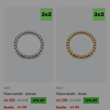
SALE
SALE
Pulsera metallic - plateado
Pulsera metallic - dorado
399
590
399
590
UYU
UYU
32
UYU
UYU
32
339
339
UYU
UYU