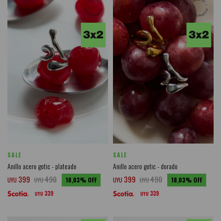
SALE
SALE
Anillo acero gotic - plateado
Anillo acero gotic - dorado
399
490
399
490
UYU
UYU
18,03
UYU
UYU
18,03
339
339
UYU
UYU