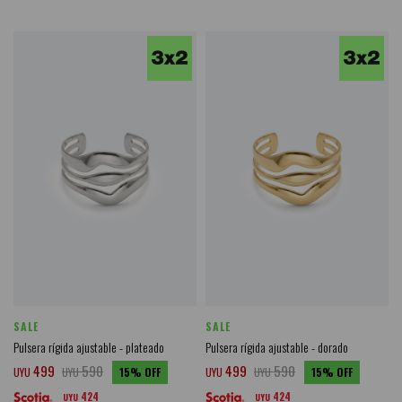
SALE
SALE
Pulsera rígida ajustable - plateado
Pulsera rígida ajustable - dorado
499
590
499
590
UYU
UYU
15
UYU
UYU
15
424
424
UYU
UYU