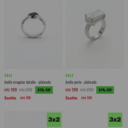
SALE
SALE
Anillo irregular detalle - plateado
Anillo perla - plateado
199
290
199
290
UYU
UYU
31
UYU
UYU
31
169
169
UYU
UYU