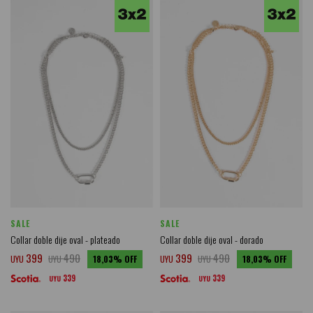
SALE
SALE
Collar doble dije oval - plateado
Collar doble dije oval - dorado
399
490
399
490
UYU
UYU
18,03
UYU
UYU
18,03
339
339
UYU
UYU