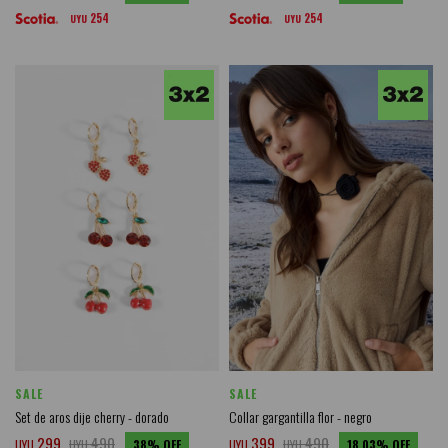
254
254
UYU
UYU
SALE
SALE
Set de aros dije cherry - dorado
Collar gargantilla flor - negro
299
490
399
490
UYU
UYU
38
UYU
UYU
18,03