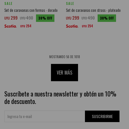
SALE
SALE
Set de caravanas con formas - dorado
Set de caravanas con strass - plateado
299
490
299
490
UYU
UYU
38
UYU
UYU
38
254
254
UYU
UYU
MOSTRANDO
56
DE
1018
VER MÁS
Suscríbete a nuestra newsletter y obtén un 10%
de descuento.
SUSCRIBIRME