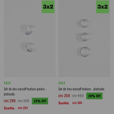
SALE
SALE
Set de dos earcuff texture piedra -
Set de tres earcuff texture - plateado
plateado
359
450
UYU
UYU
20
299
390
UYU
UYU
23
305
UYU
254
UYU