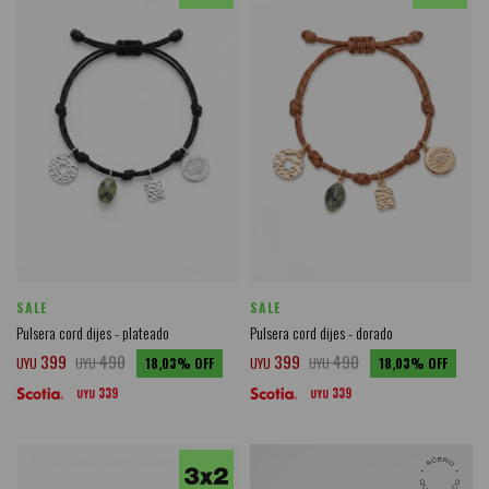
SALE
SALE
Pulsera cord dijes - plateado
Pulsera cord dijes - dorado
399
490
399
490
UYU
UYU
18,03
UYU
UYU
18,03
339
339
UYU
UYU