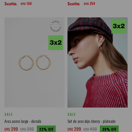
169
254
UYU
UYU
SALE
SALE
Aros acero large - dorado
Set de aros dije cherry - plateado
299
390
299
490
UYU
UYU
23
UYU
UYU
38