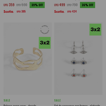
359
590
499
790
UYU
UYU
39
UYU
UYU
36
305
424
UYU
UYU
SALE
SALE
Pulsera acero wavy - dorado
Set de caravanas con formas - plateado