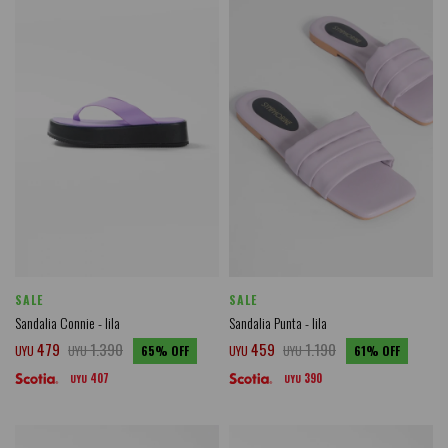
SALE
SALE
Sandalia Connie - lila
Sandalia Punta - lila
479
1.390
459
1.190
UYU
UYU
65
UYU
UYU
61
407
390
UYU
UYU