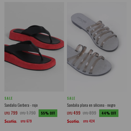
SALE
SALE
Sandalia Gerbera - rojo
Sandalia plana en silicona - negro
799
1.790
499
899
UYU
UYU
55
UYU
UYU
44
679
424
UYU
UYU