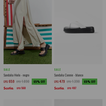
SALE
SALE
Sandalia Hielo - negro
Sandalia Connie - blanco
659
1.890
479
1.390
UYU
UYU
65
UYU
UYU
65
560
407
UYU
UYU