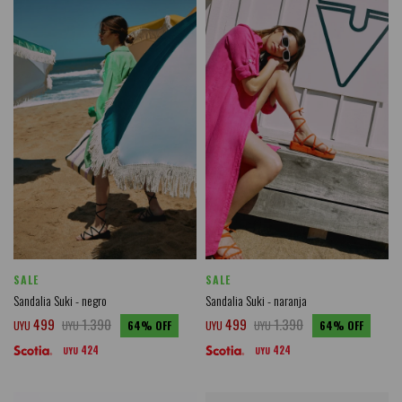
SALE
SALE
Sandalia Suki - negro
Sandalia Suki - naranja
499
1.390
499
1.390
UYU
UYU
64
UYU
UYU
64
424
424
UYU
UYU