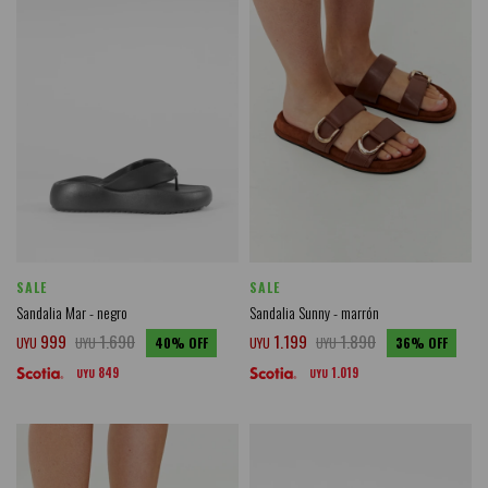
SALE
SALE
Sandalia Mar - negro
Sandalia Sunny - marrón
999
1.690
1.199
1.890
UYU
UYU
40
UYU
UYU
36
849
1.019
UYU
UYU