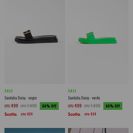
SALE
SALE
Sandalia Daisy - negro
Sandalia Daisy - verde
499
1.490
499
1.490
UYU
UYU
66
UYU
UYU
66
424
424
UYU
UYU