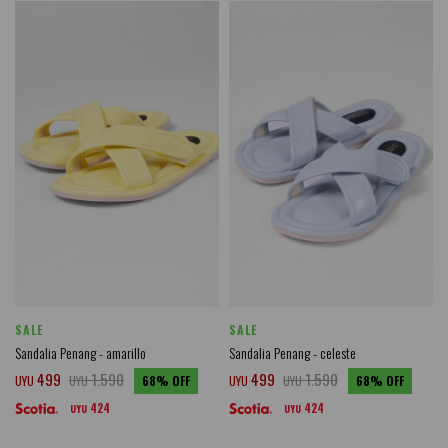
SALE
SALE
Sandalia Penang - amarillo
Sandalia Penang - celeste
499
1.590
499
1.590
UYU
UYU
68
UYU
UYU
68
424
424
UYU
UYU