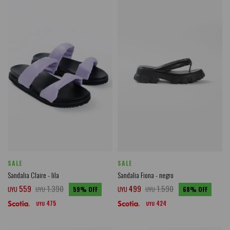
SALE
SALE
Sandalia Claire - lila
Sandalia Fiona - negro
559
1.390
499
1.590
UYU
UYU
59
UYU
UYU
68
475
424
UYU
UYU