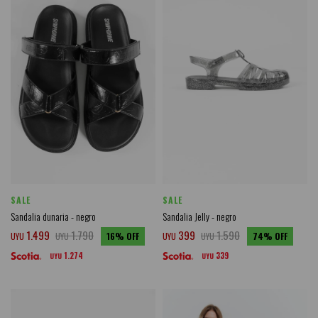
SALE
SALE
Sandalia dunaria - negro
Sandalia Jelly - negro
1.499
1.790
399
1.590
UYU
UYU
16
UYU
UYU
74
1.274
339
UYU
UYU