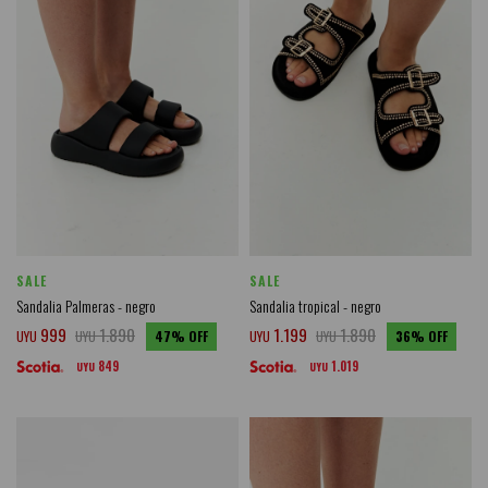
SALE
SALE
Sandalia Palmeras - negro
Sandalia tropical - negro
999
1.890
1.199
1.890
UYU
UYU
47
UYU
UYU
36
849
1.019
UYU
UYU