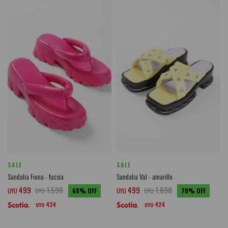
SALE
SALE
Sandalia Fiona - fucsia
Sandalia Val - amarillo
499
1.590
499
1.690
UYU
UYU
68
UYU
UYU
70
424
424
UYU
UYU