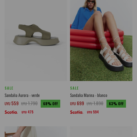
SALE
SALE
Sandalia Aurora - verde
Sandalia Marina - blanco
559
1.790
699
1.890
UYU
UYU
68
UYU
UYU
63
475
594
UYU
UYU