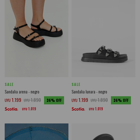
SALE
SALE
Sandalia arena - negro
Sandalia lunara - negro
1.199
1.890
1.199
1.890
UYU
UYU
36
UYU
UYU
36
1.019
1.019
UYU
UYU