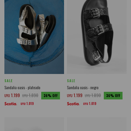
SALE
SALE
Sandalia oasis - plateado
Sandalia oasis - negro
1.199
1.890
1.199
1.890
UYU
UYU
36
UYU
UYU
36
1.019
1.019
UYU
UYU