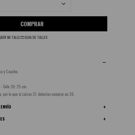
COMPRAR
BER MI TALLE
GUIA DE TALLES
co y Caucho.
 - Talle 39: 25 cm.
, por lo que sí calzas 37, deberías comprar un 39.
 ENVÍO
NES