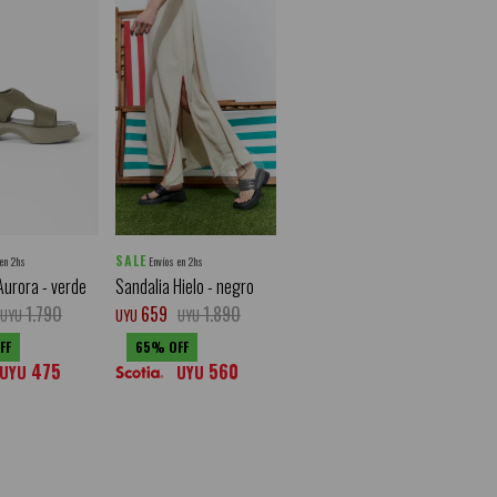
SALE
 en 2hs
Envíos en 2hs
Aurora - verde
Sandalia Hielo - negro
1.790
659
1.890
UYU
UYU
UYU
65
475
560
UYU
UYU