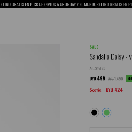
RATIS EN PICK UP
ENVÍOS A URUGUAY Y EL MUNDO
RETIRO GRATIS EN PICK UP
15
SALE
Sandalia Daisy - 
S15FS3
499
1.490
6
UYU
UYU
424
UYU