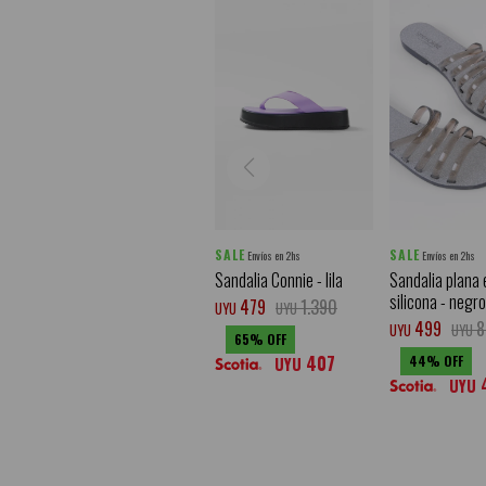
SALE
SALE
Envíos en 2hs
Envíos en 2hs
Sandalia Connie - lila
Sandalia plana 
silicona - negro
479
1.390
UYU
UYU
499
8
UYU
UYU
65
407
44
UYU
UYU