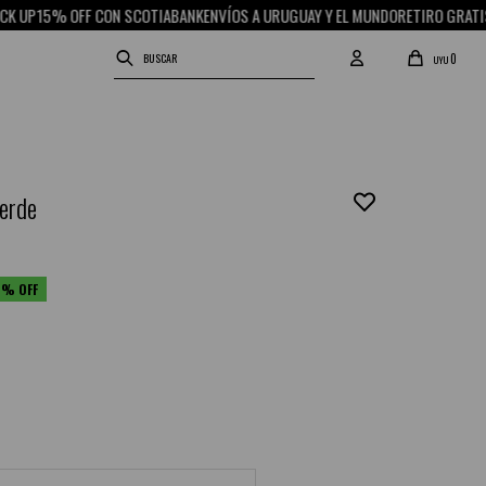
% OFF CON SCOTIABANK
ENVÍOS A URUGUAY Y EL MUNDO
RETIRO GRATIS EN PIC
0
UYU
verde
6