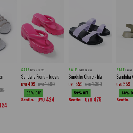
SALE
SALE
SALE
Envíos en 2hs
Envíos en 2hs
Envíos
en
Sandalia Fiona - fucsia
Sandalia Claire - lila
Sandalia 
499
1.590
559
1.390
559
UYU
UYU
UYU
UYU
UYU
99
68
59
68
424
475
UYU
UYU
424