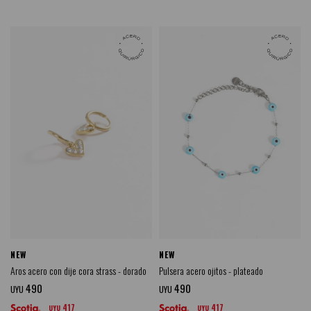
NEW
NEW
Aros acero con dije cora strass - dorado
Pulsera acero ojitos - plateado
490
490
UYU
UYU
417
417
UYU
UYU