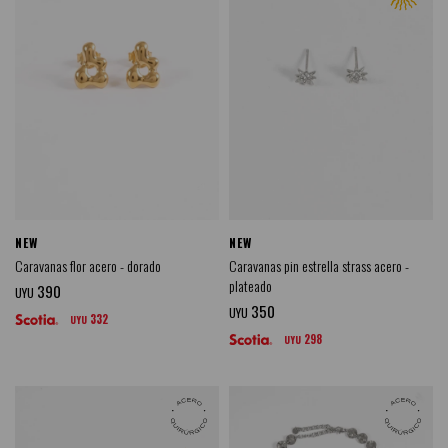
NEW
NEW
Caravanas flor acero - dorado
Caravanas pin estrella strass acero -
plateado
390
UYU
350
UYU
332
UYU
298
UYU