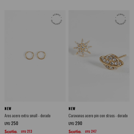
NEW
NEW
Aros acero extra small - dorado
Caravanas acero pin con strass - dorado
250
290
UYU
UYU
213
247
UYU
UYU