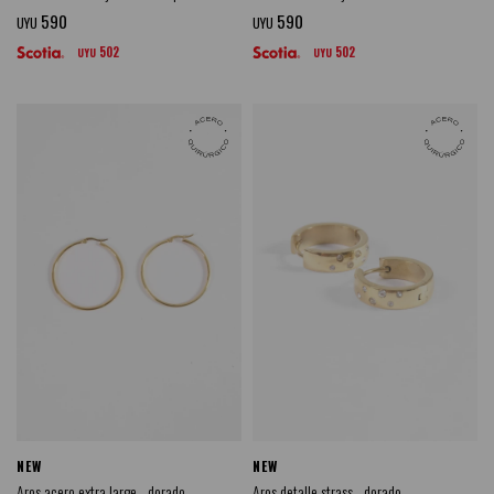
590
590
UYU
UYU
502
502
UYU
UYU
NEW
NEW
Aros acero extra large - dorado
Aros detalle strass - dorado