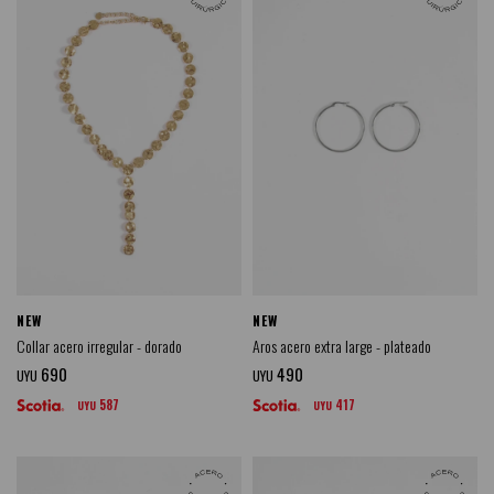
NEW
NEW
Collar acero irregular - dorado
Aros acero extra large - plateado
690
490
UYU
UYU
587
417
UYU
UYU