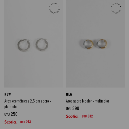
NEW
NEW
Aros geométricos 2,5 cm acero -
Aros acero bicolor - multicolor
plateado
390
UYU
250
UYU
332
UYU
213
UYU