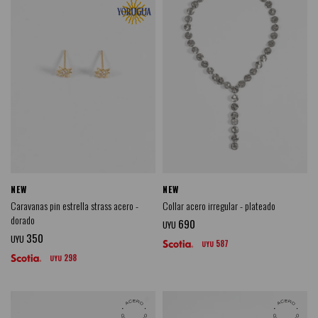
NEW
NEW
Caravanas pin estrella strass acero -
Collar acero irregular - plateado
dorado
690
UYU
350
UYU
587
UYU
298
UYU