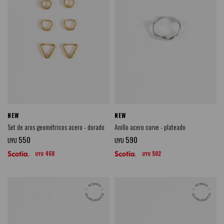
NEW
NEW
Set de aros geométricos acero - dorado
Anillo acero curve - plateado
550
590
UYU
UYU
468
502
UYU
UYU