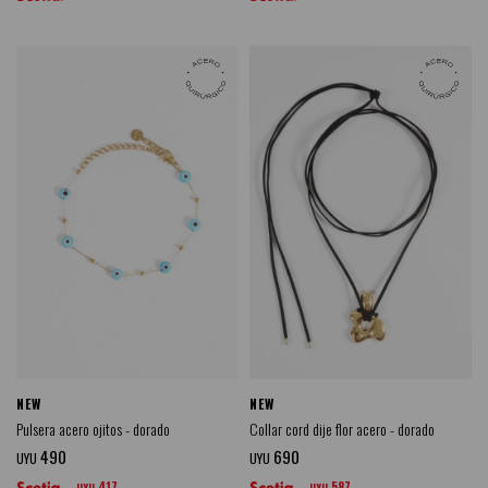
NEW
NEW
Pulsera acero ojitos - dorado
Collar cord dije flor acero - dorado
490
690
UYU
UYU
417
587
UYU
UYU