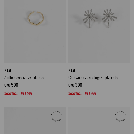
NEW
NEW
Anillo acero curve - dorado
Caravanas acero fugaz - plateado
590
390
UYU
UYU
502
332
UYU
UYU