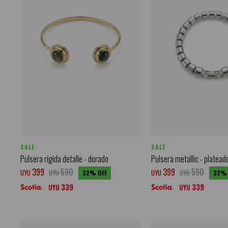
SALE
SALE
Pulsera rígida detalle - dorado
Pulsera metallic - platead
399
590
399
590
UYU
UYU
UYU
UYU
32
32
339
339
UYU
UYU