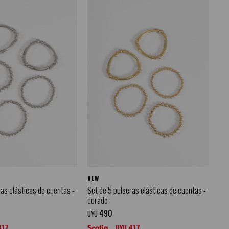
NEW
ras elásticas de cuentas -
Set de 5 pulseras elásticas de cuentas -
dorado
490
UYU
417
417
UYU