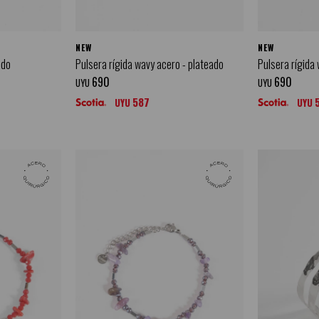
NEW
NEW
ado
Pulsera rígida wavy acero - plateado
Pulsera rígida
690
690
UYU
UYU
587
UYU
UYU