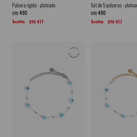
Pulsera rígida - plateado
Set de 5 pulseras - platea
490
490
UYU
UYU
417
417
UYU
UYU