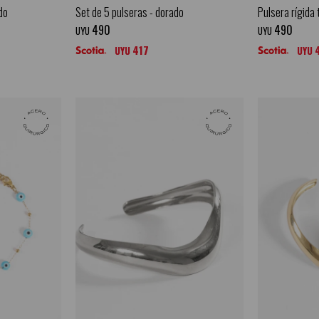
do
Set de 5 pulseras - dorado
Pulsera rígida 
490
490
UYU
UYU
417
UYU
UYU