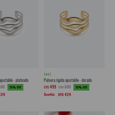
SALE
ajustable - plateado
Pulsera rígida ajustable - dorado
590
499
590
UYU
UYU
15
15
424
424
UYU