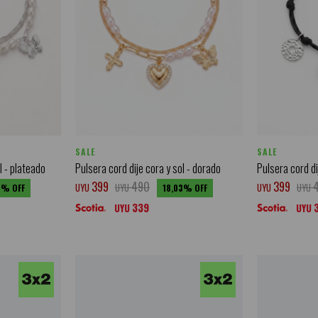
SALE
SALE
l - plateado
Pulsera cord dije cora y sol - dorado
Pulsera cord di
399
490
399
UYU
UYU
UYU
UYU
3
18,03
339
UYU
UYU