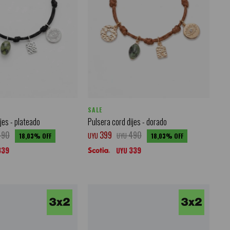
SALE
jes - plateado
Pulsera cord dijes - dorado
490
399
490
UYU
UYU
18,03
18,03
339
339
UYU