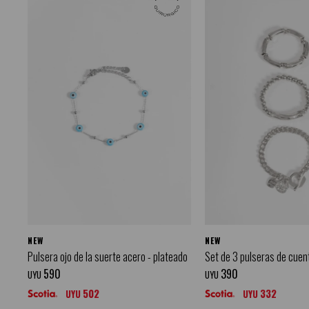
NEW
NEW
Pulsera ojo de la suerte acero - plateado
Set de 3 pulseras de cuen
590
390
UYU
UYU
502
332
UYU
UYU