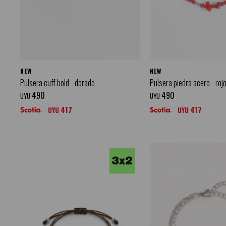
NEW
NEW
Pulsera cuff bold - dorado
Pulsera piedra acero - roj
490
490
UYU
UYU
417
417
UYU
UYU