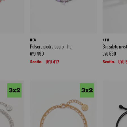
NEW
NEW
o
Pulsera piedra acero - lila
Brazalete myst
490
590
UYU
UYU
417
UYU
UYU