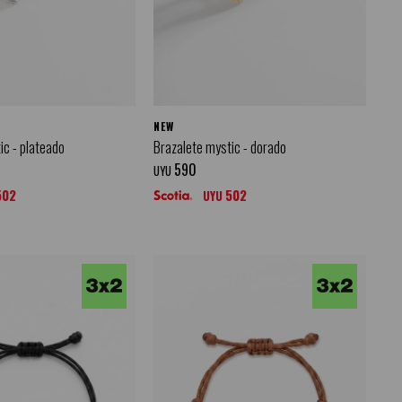
NEW
ic - plateado
Brazalete mystic - dorado
590
UYU
502
502
UYU