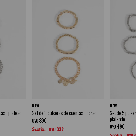
NEW
NEW
tas - plateado
Set de 3 pulseras de cuentas - dorado
Set de 5 pulse
plateado
390
UYU
490
UYU
332
UYU
UYU