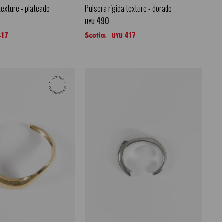
texture - plateado
Pulsera rígida texture - dorado
490
UYU
417
417
UYU