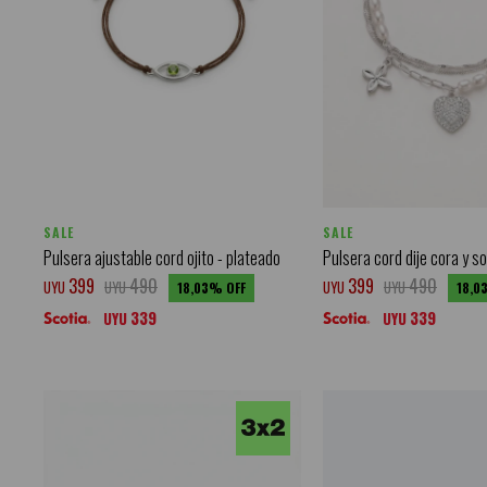
SALE
SALE
Pulsera ajustable cord ojito - plateado
Pulsera cord dije cora y so
399
490
399
490
UYU
UYU
UYU
UYU
18,03
18,0
339
339
UYU
UYU