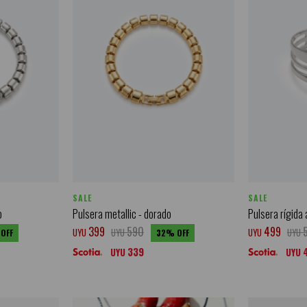
SALE
SALE
o
Pulsera metallic - dorado
Pulsera rígida 
399
590
499
UYU
UYU
UYU
UYU
32
339
UYU
UYU