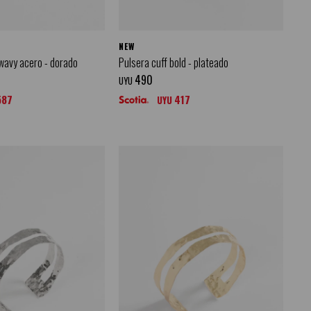
NEW
 wavy acero - dorado
Pulsera cuff bold - plateado
490
UYU
587
417
UYU