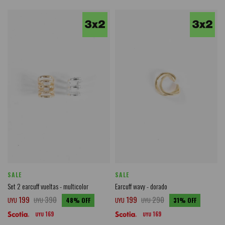
SALE
SALE
Set 2 earcuff vueltas - multicolor
Earcuff wavy - dorado
199
390
199
290
UYU
UYU
48
UYU
UYU
31
169
169
UYU
UYU