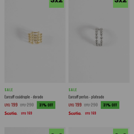
SALE
SALE
Earcuff cuádruple - dorado
Earcuff perlas - plateado
199
290
199
290
UYU
UYU
31
UYU
UYU
31
169
169
UYU
UYU