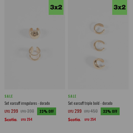
SALE
SALE
Set earcuff irregulares - dorado
Set earcuff triple bold - dorado
299
390
299
450
UYU
UYU
23
UYU
UYU
33
254
254
UYU
UYU