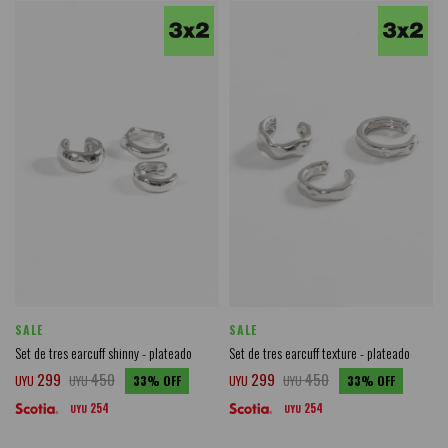
SALE
SALE
Set de tres earcuff shinny - plateado
Set de tres earcuff texture - plateado
299
450
299
450
UYU
UYU
33
UYU
UYU
33
254
254
UYU
UYU