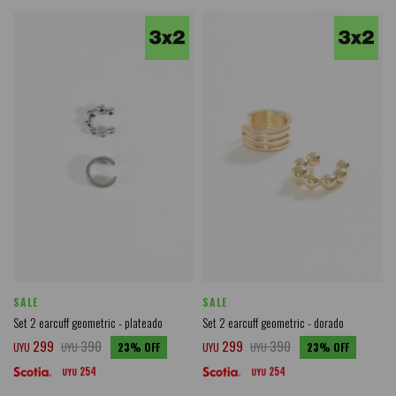
SALE
SALE
Set 2 earcuff geometric - plateado
Set 2 earcuff geometric - dorado
299
390
299
390
UYU
UYU
23
UYU
UYU
23
254
254
UYU
UYU