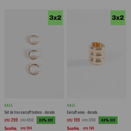
SALE
SALE
Set de tres earcuff texture - dorado
Earcuff wavy - dorado
299
450
199
390
UYU
UYU
33
UYU
UYU
48
254
169
UYU
UYU