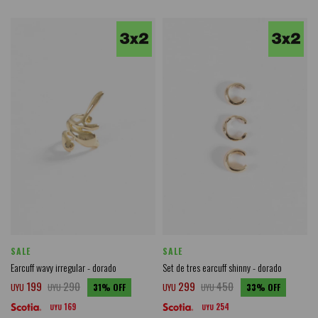
SALE
SALE
Earcuff wavy irregular - dorado
Set de tres earcuff shinny - dorado
199
290
299
450
UYU
UYU
31
UYU
UYU
33
169
254
UYU
UYU