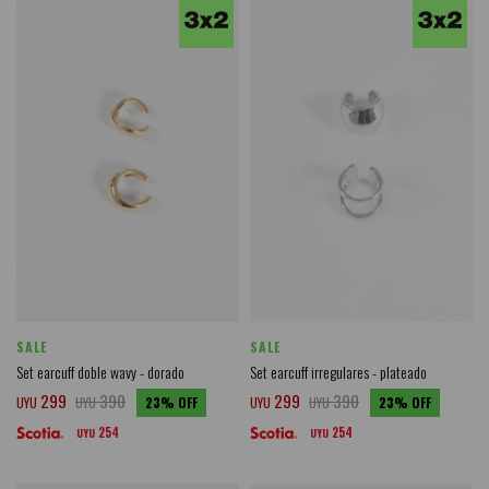
SALE
SALE
Set earcuff doble wavy - dorado
Set earcuff irregulares - plateado
299
390
299
390
UYU
UYU
23
UYU
UYU
23
254
254
UYU
UYU