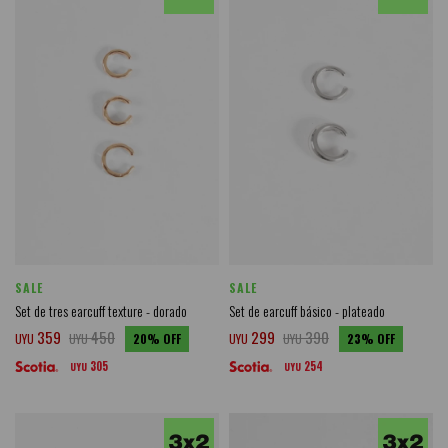
SALE
SALE
Set de tres earcuff texture - dorado
Set de earcuff básico - plateado
359
450
299
390
UYU
UYU
20
UYU
UYU
23
305
254
UYU
UYU