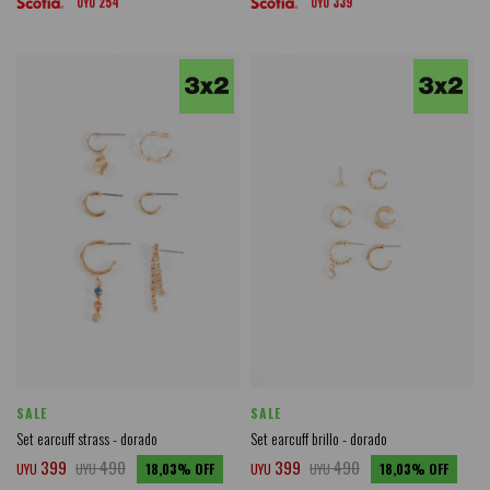
254
339
UYU
UYU
SALE
SALE
Set earcuff strass - dorado
Set earcuff brillo - dorado
399
490
399
490
UYU
UYU
18,03
UYU
UYU
18,03