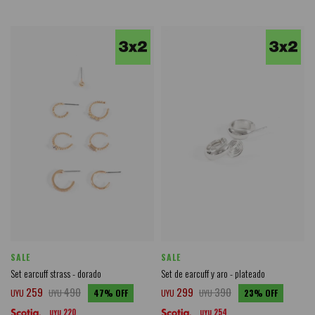
SALE
SALE
Set earcuff strass - dorado
Set de earcuff y aro - plateado
259
490
299
390
UYU
UYU
47
UYU
UYU
23
220
254
UYU
UYU