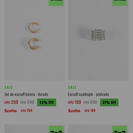
SALE
SALE
Set de earcuff básico - dorado
Earcuff cuádruple - plateado
299
390
199
290
UYU
UYU
23
UYU
UYU
31
254
169
UYU
UYU