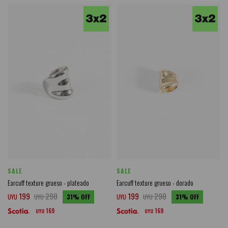
SALE
SALE
Earcuff texture grueso - plateado
Earcuff texture grueso - dorado
199
290
199
290
UYU
UYU
31
UYU
UYU
31
169
169
UYU
UYU