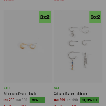
SALE
SALE
Set de earcuff y aro - dorado
Set earcuff strass - plateado
299
390
399
490
UYU
UYU
23
UYU
UYU
18,03