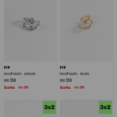
NEW
NEW
Earcuff mystic - plateado
Earcuff mystic - dorado
350
350
UYU
UYU
298
298
UYU
UYU