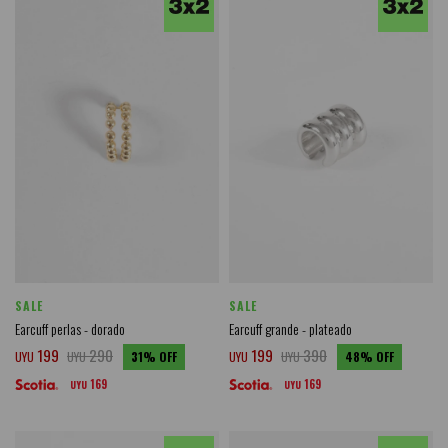
SALE
SALE
Earcuff perlas - dorado
Earcuff grande - plateado
199
290
199
390
UYU
UYU
31
UYU
UYU
48
169
169
UYU
UYU