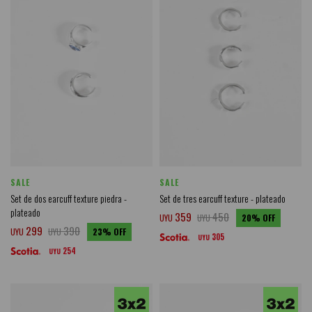
SALE
SALE
Set de dos earcuff texture piedra -
Set de tres earcuff texture - plateado
plateado
359
450
UYU
UYU
20
299
390
UYU
UYU
23
305
UYU
254
UYU