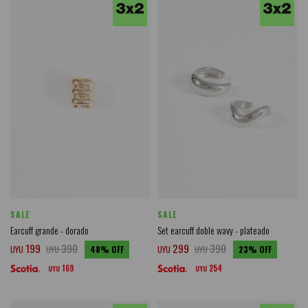
SALE
SALE
Earcuff grande - dorado
Set earcuff doble wavy - plateado
199
390
299
390
UYU
UYU
48
UYU
UYU
23
169
254
UYU
UYU