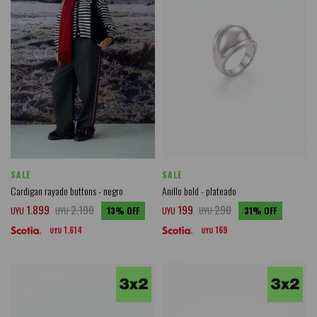
SALE
SALE
Cardigan rayado buttons - negro
Anillo bold - plateado
1.899
2.190
199
290
UYU
UYU
13
UYU
UYU
31
1.614
169
UYU
UYU