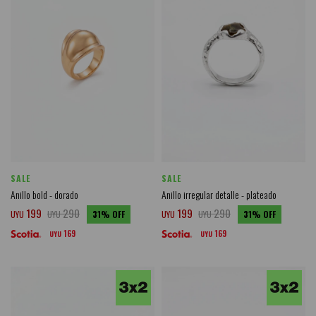
SALE
SALE
Anillo bold - dorado
Anillo irregular detalle - plateado
199
290
199
290
UYU
UYU
31
UYU
UYU
31
169
169
UYU
UYU