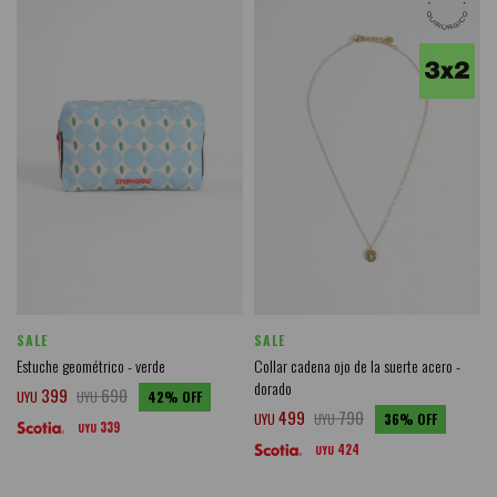
SALE
SALE
Estuche geométrico - verde
Collar cadena ojo de la suerte acero -
dorado
399
690
UYU
UYU
42
499
790
UYU
UYU
36
339
UYU
424
UYU