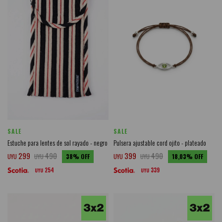
SALE
SALE
Estuche para lentes de sol rayado - negro
Pulsera ajustable cord ojito - plateado
299
490
399
490
UYU
UYU
38
UYU
UYU
18,03
254
339
UYU
UYU