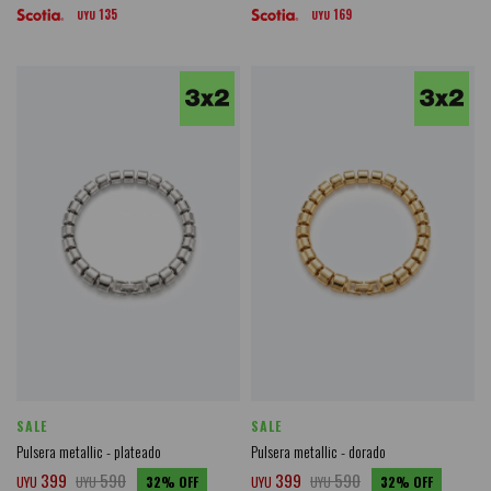
135
169
UYU
UYU
SALE
SALE
Pulsera metallic - plateado
Pulsera metallic - dorado
399
590
399
590
UYU
UYU
32
UYU
UYU
32