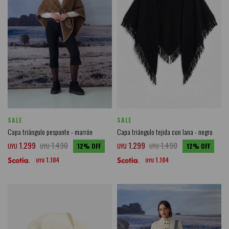
SALE
SALE
Capa triángulo pespunte - marrón
Capa triángulo tejida con lana - negro
1.299
1.490
1.299
1.490
UYU
UYU
12
UYU
UYU
12
1.104
1.104
UYU
UYU