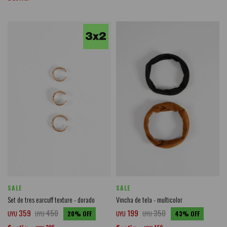
SALE
SALE
Set de tres earcuff texture - dorado
Vincha de tela - multicolor
359
450
199
350
UYU
UYU
20
UYU
UYU
43