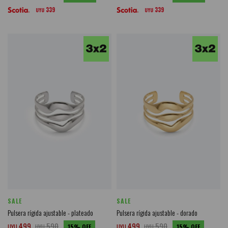
339
339
UYU
UYU
SALE
SALE
Pulsera rígida ajustable - plateado
Pulsera rígida ajustable - dorado
499
590
499
590
UYU
UYU
15
UYU
UYU
15