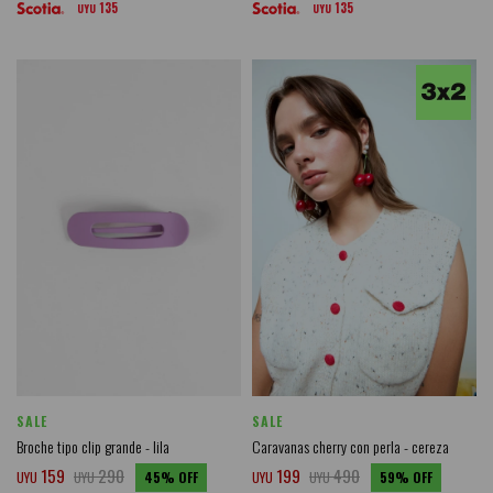
135
135
UYU
UYU
SALE
SALE
Broche tipo clip grande - lila
Caravanas cherry con perla - cereza
159
290
199
490
UYU
UYU
45
UYU
UYU
59