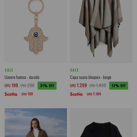
SALE
SALE
Llavero hamsa - dorado
Capa ruana bloques - beige
199
290
1.299
1.490
UYU
UYU
31
UYU
UYU
12
169
1.104
UYU
UYU