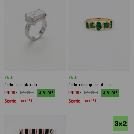
SALE
SALE
Anillo perla - plateado
Anillo texture queen - dorado
199
290
199
290
UYU
UYU
31
UYU
UYU
31
169
169
UYU
UYU