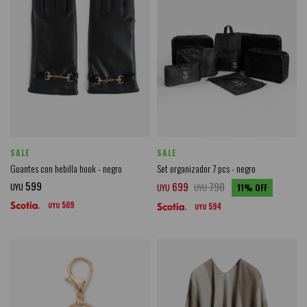
SALE
SALE
Guantes con hebilla hook - negro
Set organizador 7 pcs - negro
599
699
790
UYU
UYU
UYU
11
509
UYU
594
UYU