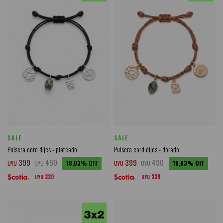
SALE
SALE
Pulsera cord dijes - plateado
Pulsera cord dijes - dorado
399
490
399
490
UYU
UYU
18,03
UYU
UYU
18,03
339
339
UYU
UYU