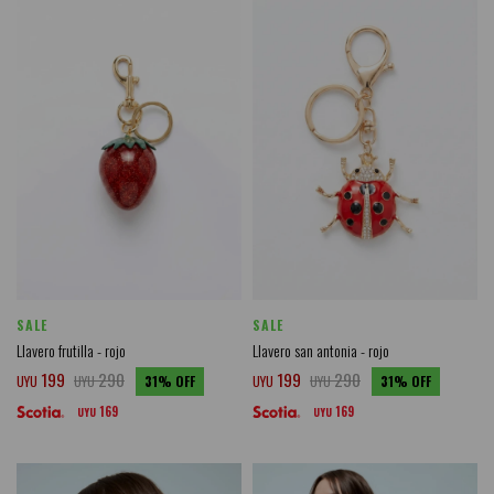
SALE
SALE
Llavero frutilla - rojo
Llavero san antonia - rojo
199
290
199
290
UYU
UYU
31
UYU
UYU
31
169
169
UYU
UYU