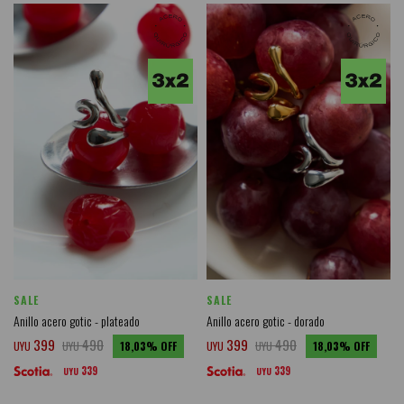
SALE
SALE
Anillo acero gotic - plateado
Anillo acero gotic - dorado
399
490
399
490
UYU
UYU
18,03
UYU
UYU
18,03
339
339
UYU
UYU