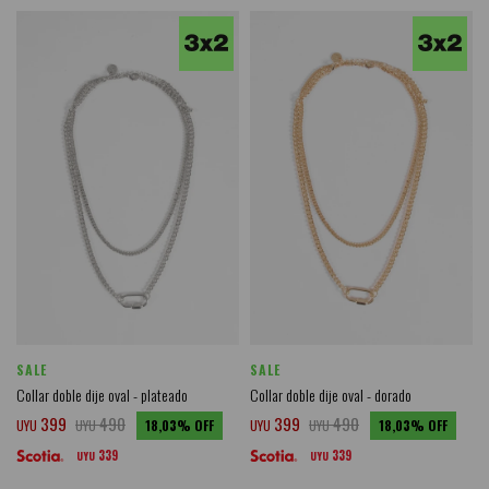
SALE
SALE
Collar doble dije oval - plateado
Collar doble dije oval - dorado
399
490
399
490
UYU
UYU
18,03
UYU
UYU
18,03
339
339
UYU
UYU