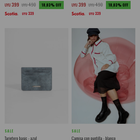
399
490
399
490
UYU
UYU
18,03
UYU
UYU
18,03
339
339
UYU
UYU
SALE
SALE
Tarjetero basic - azul
Camisa con puntilla - blanco