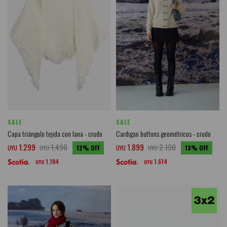
SALE
SALE
Capa triángulo tejida con lana - crudo
Cardigan buttons geométricos - crudo
1.299
1.490
1.899
2.190
UYU
UYU
12
UYU
UYU
13
1.104
1.614
UYU
UYU