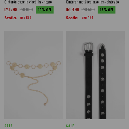
Cinturón estrella y hebilla - negro
Cinturón metálico argollas - plateado
799
990
499
590
UYU
UYU
19
UYU
UYU
15
679
424
UYU
UYU
SALE
SALE