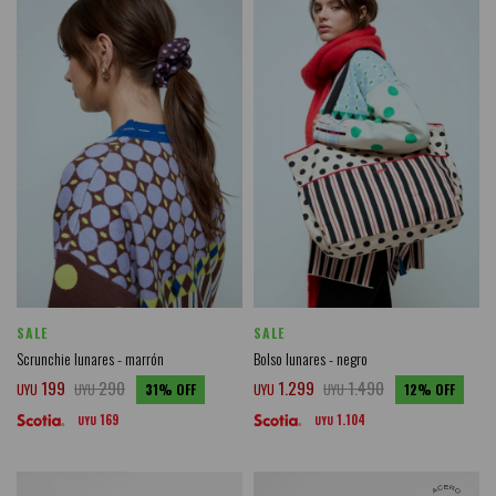
SALE
SALE
Scrunchie lunares - marrón
Bolso lunares - negro
199
290
1.299
1.490
UYU
UYU
31
UYU
UYU
12
169
1.104
UYU
UYU