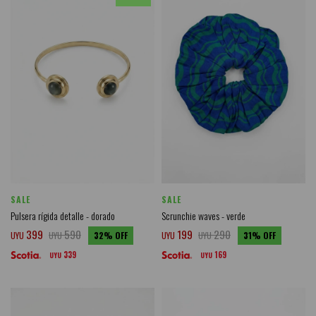
SALE
SALE
Pulsera rígida detalle - dorado
Scrunchie waves - verde
399
590
199
290
UYU
UYU
32
UYU
UYU
31
339
169
UYU
UYU