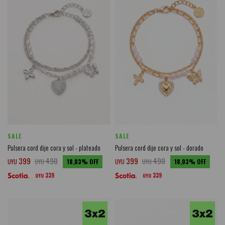
SALE
SALE
Pulsera cord dije cora y sol - plateado
Pulsera cord dije cora y sol - dorado
399
490
399
490
UYU
UYU
18,03
UYU
UYU
18,03
339
339
UYU
UYU