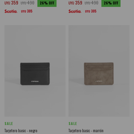
359
490
359
490
UYU
UYU
26
UYU
UYU
26
305
305
UYU
UYU
SALE
SALE
Tarjetero basic - negro
Tarjetero basic - marrón