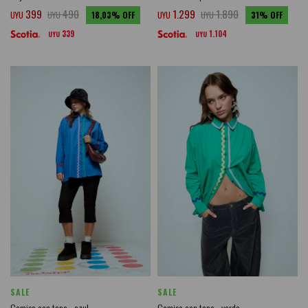
399
490
1.299
1.890
UYU
UYU
18,03
UYU
UYU
31
339
1.104
UYU
UYU
SALE
SALE
Camisa con tape - azul
Camisa con tape - verde