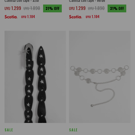
1.299
1.890
1.299
1.890
UYU
UYU
31
UYU
UYU
31
1.104
1.104
UYU
UYU
SALE
SALE