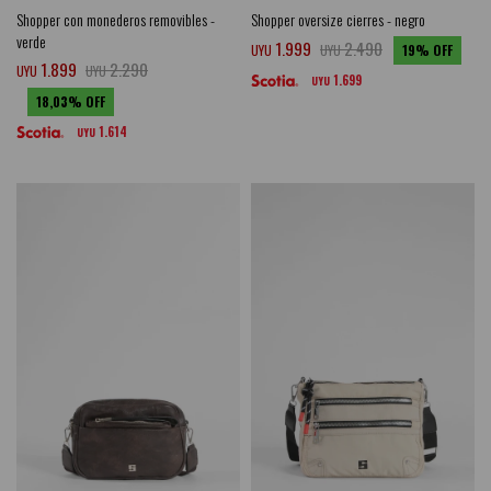
Shopper con monederos removibles -
Shopper oversize cierres - negro
verde
1.999
2.490
UYU
UYU
19
1.899
2.290
UYU
UYU
1.699
UYU
18,03
1.614
UYU