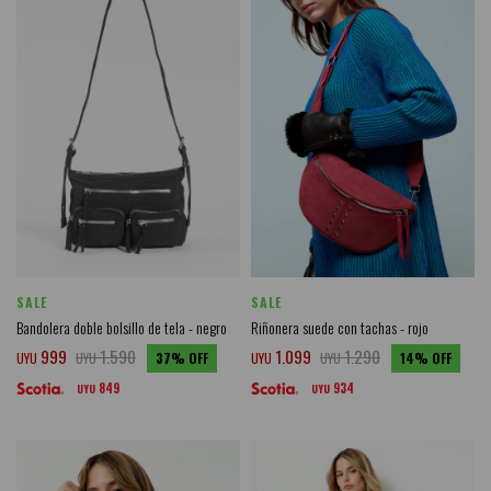
SALE
SALE
Bandolera doble bolsillo de tela - negro
Riñonera suede con tachas - rojo
999
1.590
1.099
1.290
UYU
UYU
37
UYU
UYU
14
849
934
UYU
UYU