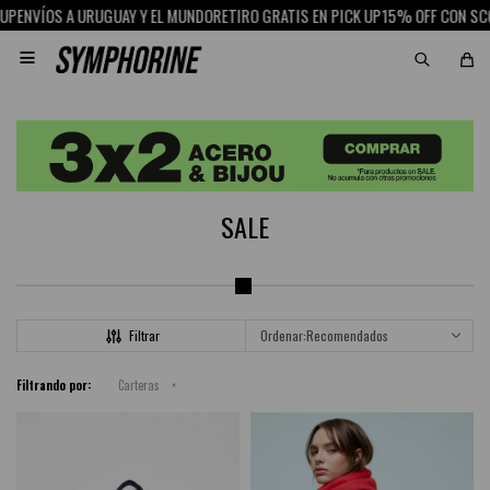
AY Y EL MUNDO
RETIRO GRATIS EN PICK UP
15% OFF CON SCOTIABANK
ENVÍOS A

SALE
Recomendados
Filtrando por:
Carteras