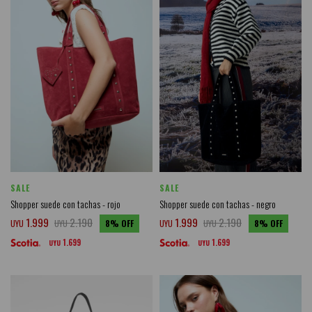
SALE
SALE
Shopper suede con tachas - rojo
Shopper suede con tachas - negro
1.999
2.190
1.999
2.190
UYU
UYU
8
UYU
UYU
8
1.699
1.699
UYU
UYU