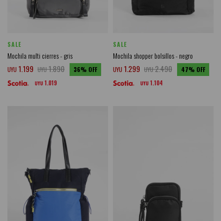
SALE
SALE
Mochila multi cierres - gris
Mochila shopper bolsillos - negro
1.199
1.890
1.299
2.490
UYU
UYU
36
UYU
UYU
47
1.019
1.104
UYU
UYU