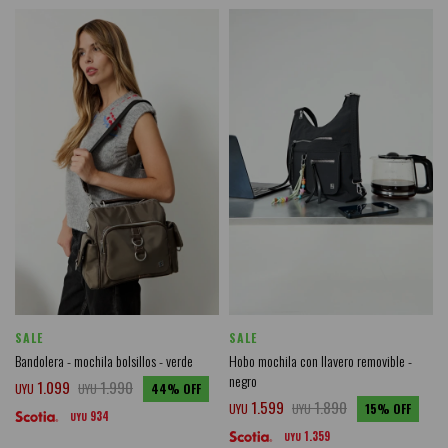
SALE
SALE
Bandolera - mochila bolsillos - verde
Hobo mochila con llavero removible -
negro
1.099
1.990
UYU
UYU
44
1.599
1.890
UYU
UYU
15
934
UYU
1.359
UYU