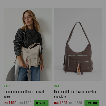
SALE
SALE
Hobo mochila con llavero removible -
Hobo mochila con llavero removible -
beige
chocolate
1.599
1.890
1.599
1.890
UYU
UYU
15
UYU
UYU
15