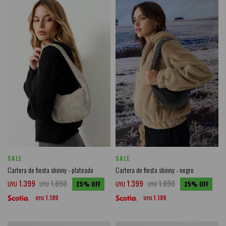
SALE
SALE
Cartera de fiesta shinny - plateado
Cartera de fiesta shinny - negro
1.399
1.890
1.399
1.890
UYU
UYU
25
UYU
UYU
25
1.189
1.189
UYU
UYU