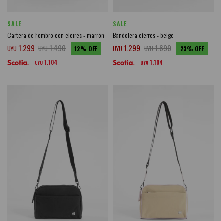
SALE
SALE
Cartera de hombro con cierres - marrón
Bandolera cierres - beige
1.299
1.490
1.299
1.690
UYU
UYU
12
UYU
UYU
23
1.104
1.104
UYU
UYU