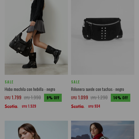
SALE
SALE
Hobo mochila con hebilla - negro
Riñonera suede con tachas - negro
1.799
1.990
1.099
1.290
UYU
UYU
9
UYU
UYU
14
1.529
934
UYU
UYU