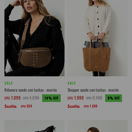
SALE
SALE
Riñonera suede con tachas - marrón
Shopper suede con tachas - marrón
1.099
1.290
1.999
2.190
UYU
UYU
14
UYU
UYU
8
934
1.699
UYU
UYU