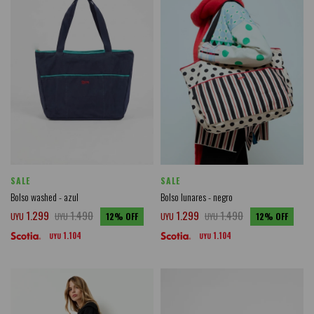
SALE
SALE
Bolso washed - azul
Bolso lunares - negro
1.299
1.490
1.299
1.490
UYU
UYU
12
UYU
UYU
12
1.104
1.104
UYU
UYU