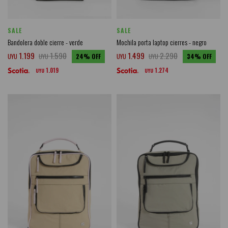
SALE
SALE
Bandolera doble cierre - verde
Mochila porta laptop cierres - negro
1.199
1.590
1.499
2.290
UYU
UYU
24
UYU
UYU
34
1.019
1.274
UYU
UYU