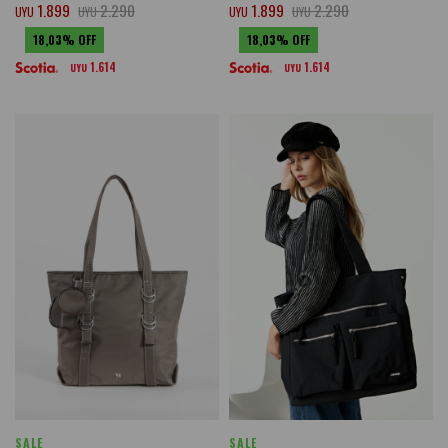
1.899
2.290
1.899
2.290
UYU
UYU
UYU
UYU
18,03
18,03
1.614
1.614
UYU
UYU
SALE
SALE