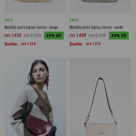
SALE
SALE
Mochila porta laptop cierres - beige
Mochila porta laptop cierres - verde
1.499
2.290
1.499
2.290
UYU
UYU
34
UYU
UYU
34
1.274
1.274
UYU
UYU