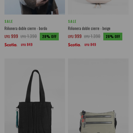
SALE
SALE
Riñonera doble cierre - bordo
Riñonera doble cierre - beige
999
1.390
999
1.390
UYU
UYU
28
UYU
UYU
28
849
849
UYU
UYU