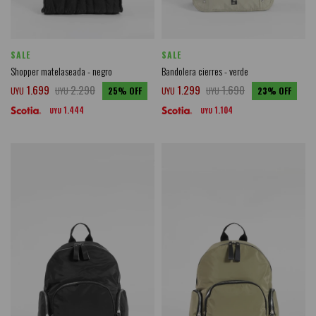
SALE
SALE
Shopper matelaseada - negro
Bandolera cierres - verde
1.699
2.290
1.299
1.690
UYU
UYU
25
UYU
UYU
23
1.444
1.104
UYU
UYU