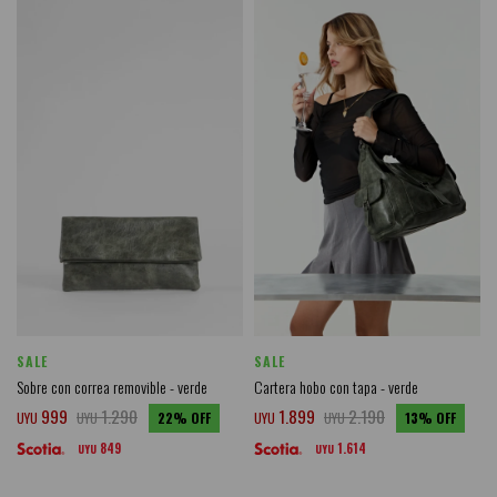
SALE
SALE
Sobre con correa removible - verde
Cartera hobo con tapa - verde
999
1.290
1.899
2.190
UYU
UYU
22
UYU
UYU
13
849
1.614
UYU
UYU