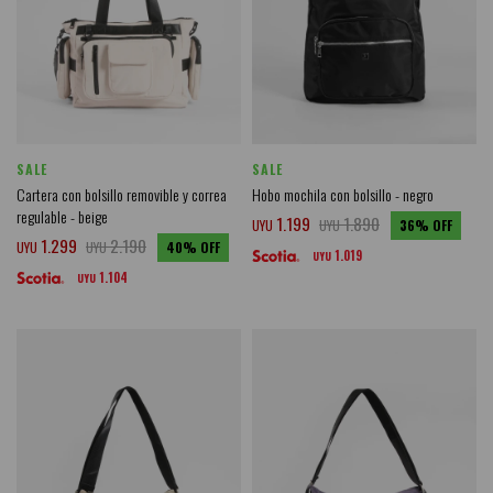
SALE
SALE
Cartera con bolsillo removible y correa
Hobo mochila con bolsillo - negro
regulable - beige
1.199
1.890
UYU
UYU
36
1.299
2.190
UYU
UYU
40
1.019
UYU
1.104
UYU