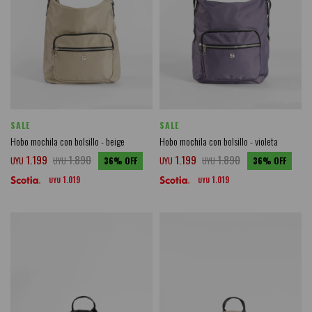
SALE
SALE
Hobo mochila con bolsillo - beige
Hobo mochila con bolsillo - violeta
1.199
1.890
1.199
1.890
UYU
UYU
36
UYU
UYU
36
1.019
1.019
UYU
UYU