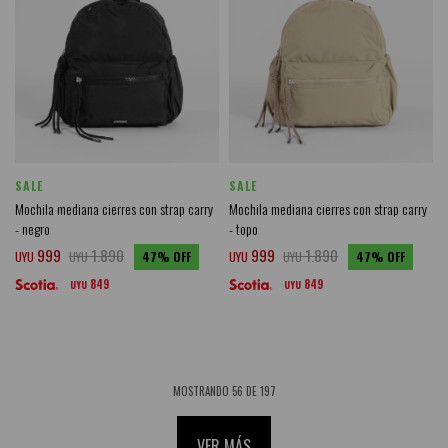
SALE
SALE
Mochila mediana cierres con strap carry
Mochila mediana cierres con strap carry
- negro
- topo
999
1.890
999
1.890
UYU
UYU
47
UYU
UYU
47
849
849
UYU
UYU
MOSTRANDO
56
DE
197
VER MÁS