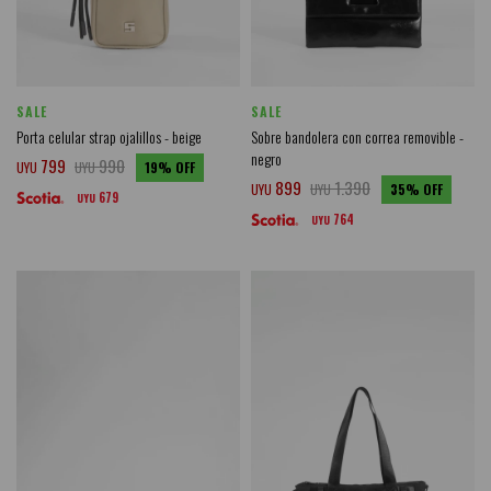
SALE
SALE
Porta celular strap ojalillos - beige
Sobre bandolera con correa removible -
negro
799
990
UYU
UYU
19
899
1.390
UYU
UYU
35
679
UYU
764
UYU