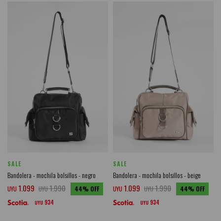
SALE
SALE
Bandolera - mochila bolsillos - negro
Bandolera - mochila bolsillos - beige
1.099
1.990
1.099
1.990
UYU
UYU
44
UYU
UYU
44
934
934
UYU
UYU