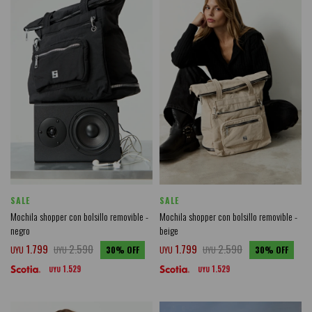
SALE
SALE
Mochila shopper con bolsillo removible -
Mochila shopper con bolsillo removible -
negro
beige
1.799
2.590
1.799
2.590
UYU
UYU
30
UYU
UYU
30
1.529
1.529
UYU
UYU