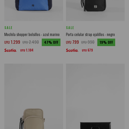
SALE
SALE
Mochila shopper bolsillos - azul marino
Porta celular strap ojalillos - negro
1.299
2.490
799
990
UYU
UYU
47
UYU
UYU
19
1.104
679
UYU
UYU