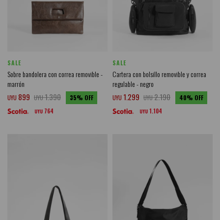
SALE
SALE
Sobre bandolera con correa removible -
Cartera con bolsillo removible y correa
marrón
regulable - negro
899
1.390
1.299
2.190
UYU
UYU
35
UYU
UYU
40
764
1.104
UYU
UYU