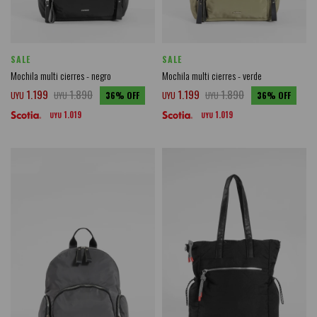
SALE
SALE
Mochila multi cierres - negro
Mochila multi cierres - verde
1.199
1.890
1.199
1.890
UYU
UYU
36
UYU
UYU
36
1.019
1.019
UYU
UYU