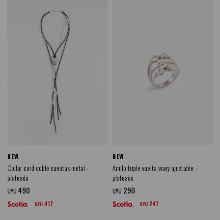
NEW
NEW
Collar cord doble cuentas metal -
Anillo triple vuelta wavy ajustable -
plateado
plateado
490
290
UYU
UYU
417
247
UYU
UYU