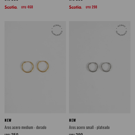
468
298
UYU
UYU
NEW
NEW
Aros acero medium - dorado
Aros acero small - plateado
350
290