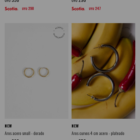
UYU
UYU
298
247
UYU
UYU
NEW
NEW
Aros acero small - dorado
Aros curvos 4 cm acero - plateado