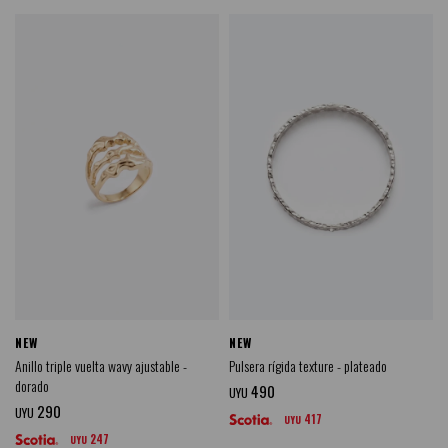
NEW
NEW
Anillo triple vuelta wavy ajustable -
Pulsera rígida texture - plateado
dorado
490
UYU
290
UYU
417
UYU
247
UYU