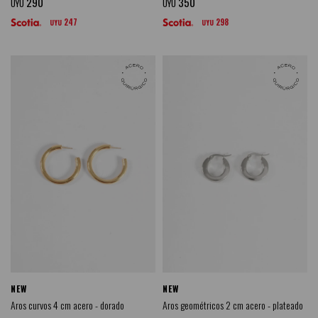
290
350
UYU
UYU
247
298
UYU
UYU
NEW
NEW
Aros curvos 4 cm acero - dorado
Aros geométricos 2 cm acero - plateado