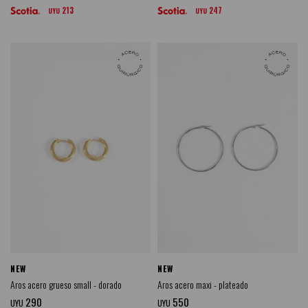
213
247
UYU
UYU
NEW
NEW
Aros acero grueso small - dorado
Aros acero maxi - plateado
290
550
UYU
UYU