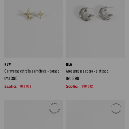
NEW
NEW
Caravanas estrella asimétrica - dorado
Aros gruesos acero - plateado
390
390
UYU
UYU
332
332
UYU
UYU