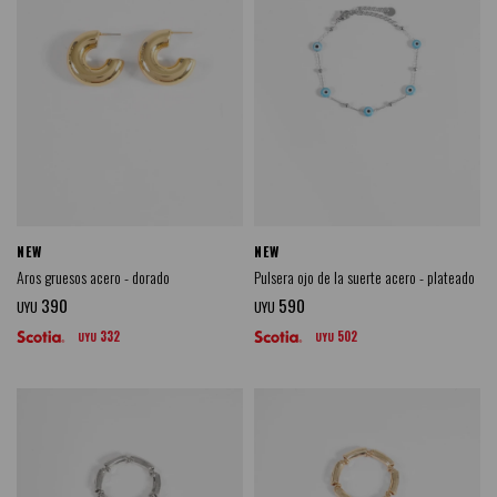
NEW
NEW
Aros gruesos acero - dorado
Pulsera ojo de la suerte acero - plateado
390
590
UYU
UYU
332
502
UYU
UYU