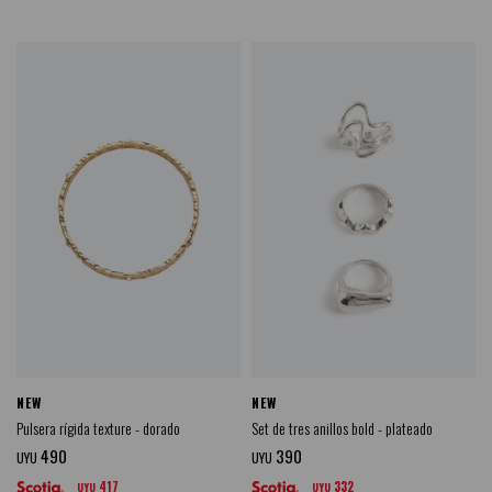
NEW
NEW
Pulsera rígida texture - dorado
Set de tres anillos bold - plateado
490
390
UYU
UYU
417
332
UYU
UYU