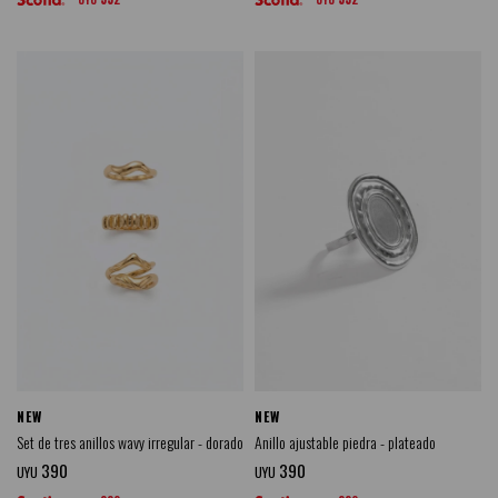
NEW
NEW
Set de tres anillos wavy irregular - dorado
Anillo ajustable piedra - plateado
390
390
UYU
UYU