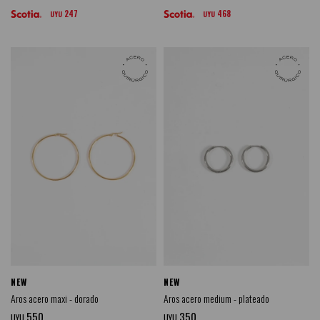
247
468
UYU
UYU
NEW
NEW
Aros acero maxi - dorado
Aros acero medium - plateado
550
350
UYU
UYU