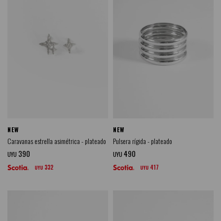
NEW
NEW
Caravanas estrella asimétrica - plateado
Pulsera rígida - plateado
390
490
UYU
UYU
332
417
UYU
UYU