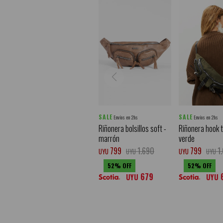
SALE
SALE
Envíos en 2hs
Envíos en 2hs
Riñonera bolsillos soft -
Riñonera hook t
marrón
verde
799
1.690
799
1
UYU
UYU
UYU
UYU
52
52
679
UYU
UYU