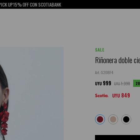
% OFF CON SCOTIABANK
SALE
Riñonera doble ci
S20BF4
999
1.390
28
UYU
UYU
849
UYU