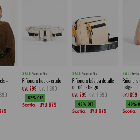
SALE
SALE
SALE
Envíos en 2hs
Envíos en 2hs
Envíos
ela -
Riñonera hook - crudo
Riñonera básica detalle
Riñonera c
cordón - beige
beige
799
1.690
UYU
UYU
.690
799
1.590
899
UYU
UYU
UYU
52
679
49
43
UYU
679
679
UYU