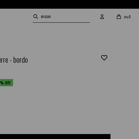
0
UYU
erre - bordo