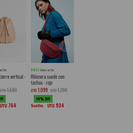
SALE
 en 2hs
Envíos en 2hs
ierre vertical -
Riñonera suede con
tachas - rojo
1.590
1.099
1.290
UYU
UYU
UYU
14
764
934
UYU
UYU