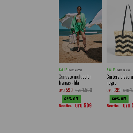
SALE
SALE
Envíos en 2hs
Envíos en 2hs
Canasto multicolor
Cartera playera
franjas - lila
negro
599
1.590
699
1
UYU
UYU
UYU
UYU
62
60
509
UYU
UYU