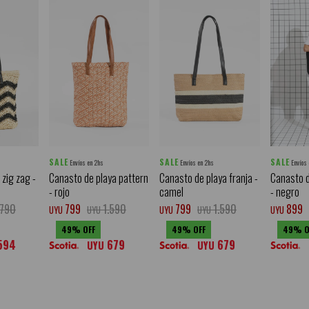
SALE
SALE
SALE
Envíos en 2hs
Envíos en 2hs
Envíos
 zig zag -
Canasto de playa pattern
Canasto de playa franja -
Canasto d
- rojo
camel
- negro
.790
799
1.590
799
1.590
899
UYU
UYU
UYU
UYU
UYU
49
49
49
594
679
679
UYU
UYU