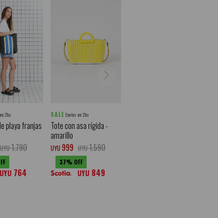
SALE
 en 2hs
Envíos en 2hs
e playa franjas
Tote con asa rígida -
amarillo
1.790
999
1.590
UYU
UYU
UYU
37
764
849
UYU
UYU