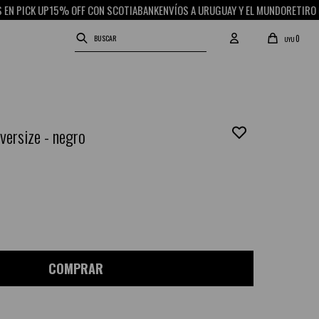
P
15% OFF CON SCOTIABANK
ENVÍOS A URUGUAY Y EL MUNDO
RETIRO GRATIS EN 
0
UYU
versize - negro
COMPRAR