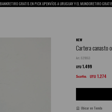
O GRATIS EN PICK UP
ENVÍOS A URUGUAY Y EL MUNDO
RETIRO GRATIS EN PICK U
NEW
Cartera canasto o
S21BG3
1.499
UYU
1.274
UYU
Ubicar en Tienda