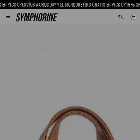
K UP
ENVÍOS A URUGUAY Y EL MUNDO
RETIRO GRATIS EN PICK UP
15% OFF CON S
