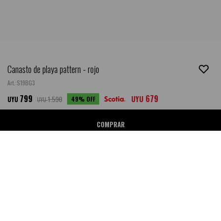
Canasto de playa pattern - rojo
S19BG3
799
679
1.590
UYU
49
UYU
UYU
COMPRAR
Ubicar en Tienda
SALE
DESCRIPCIÓN
- Composición: Poliuretano.