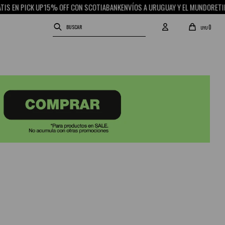
S EN PICK UP
15% OFF CON SCOTIABANK
ENVÍOS A URUGUAY Y EL MUNDO
RETIRO
0
UYU