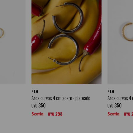
NEW
NEW
Aros curvos 4 cm acero - plateado
Aros curvos 4 
350
350
UYU
UYU
298
UYU
UYU