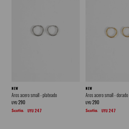
NEW
NEW
Aros acero small - plateado
Aros acero small - dorado
290
290
UYU
UYU
247
247
UYU
UYU