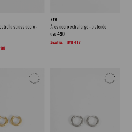
NEW
estrella strass acero -
Aros acero extra large - plateado
490
UYU
417
UYU
298