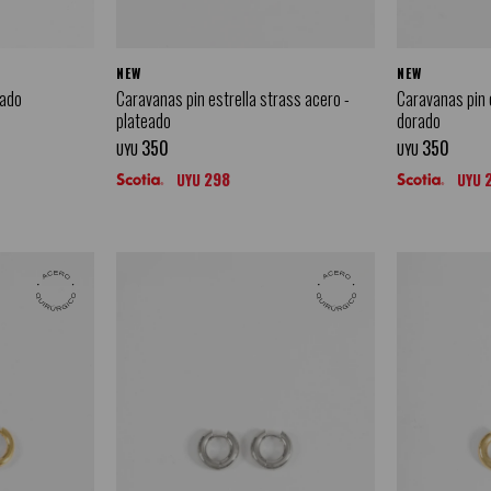
NEW
NEW
rado
Caravanas pin estrella strass acero -
Caravanas pin 
plateado
dorado
350
350
UYU
UYU
298
UYU
UYU