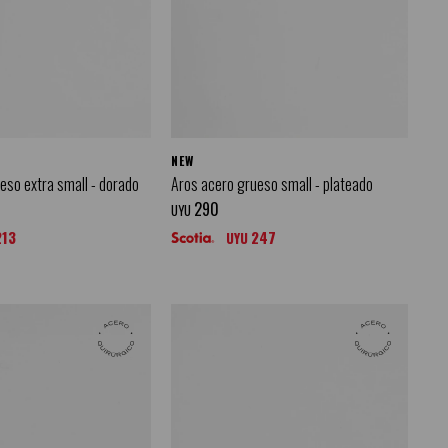
NEW
eso extra small - dorado
Aros acero grueso small - plateado
290
UYU
213
247
UYU