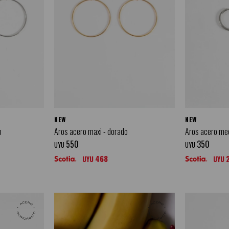
NEW
NEW
o
Aros acero maxi - dorado
Aros acero me
550
350
UYU
UYU
468
UYU
UYU