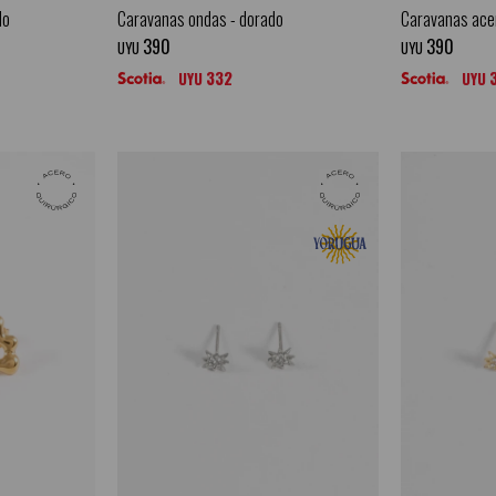
do
Caravanas ondas - dorado
Caravanas acer
390
390
UYU
UYU
332
UYU
UYU