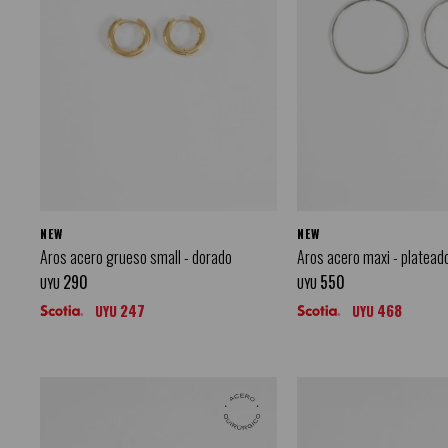
NEW
NEW
Aros acero grueso small - dorado
Aros acero maxi - platead
290
550
UYU
UYU
247
468
UYU
UYU