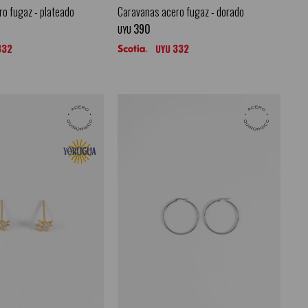
o fugaz - plateado
Caravanas acero fugaz - dorado
390
UYU
332
332
UYU