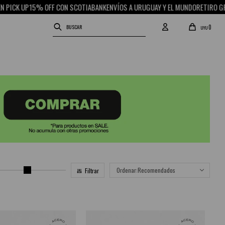
P
15% OFF CON SCOTIABANK
ENVÍOS A URUGUAY Y EL MUNDO
RETIRO GRATIS EN 
0
UYU
Recomendados