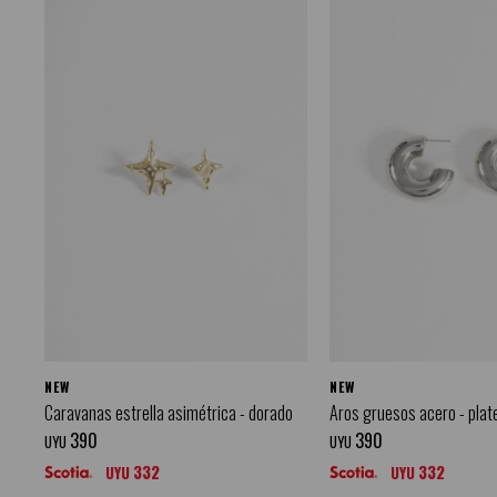
NEW
NEW
Caravanas estrella asimétrica - dorado
Aros gruesos acero - plat
390
390
UYU
UYU
332
332
UYU
UYU