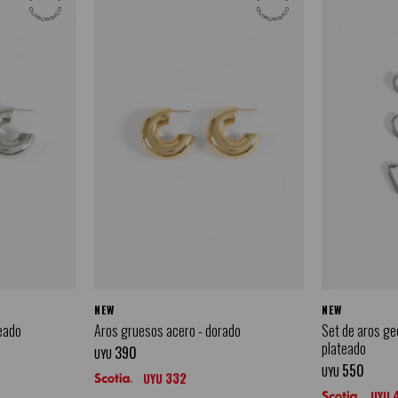
NEW
NEW
eado
Aros gruesos acero - dorado
Set de aros ge
plateado
390
UYU
550
UYU
332
UYU
UYU