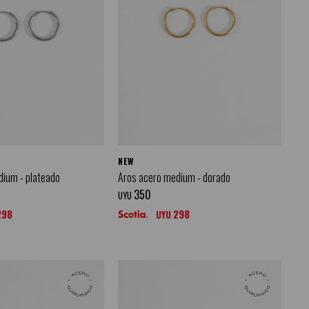
NEW
dium - plateado
Aros acero medium - dorado
350
UYU
298
298
UYU