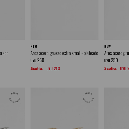
NEW
NEW
dorado
Aros acero grueso extra small - plateado
Aros acero gru
250
250
UYU
UYU
213
UYU
UYU