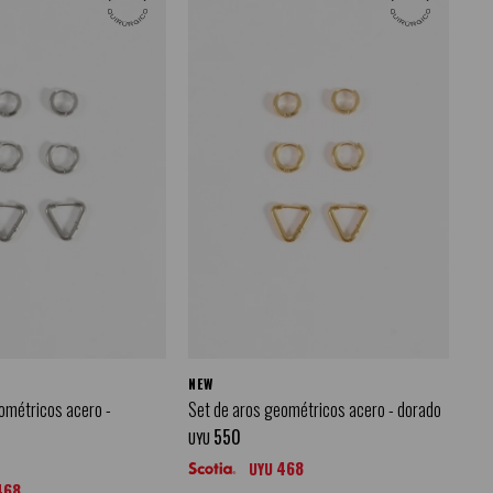
NEW
ométricos acero -
Set de aros geométricos acero - dorado
550
UYU
468
UYU
468