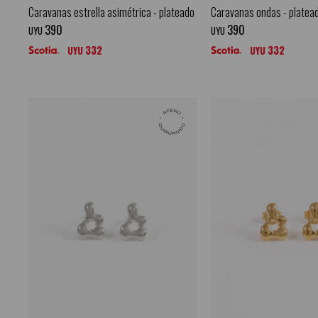
Caravanas estrella asimétrica - plateado
Caravanas ondas - platea
390
390
UYU
UYU
332
332
UYU
UYU