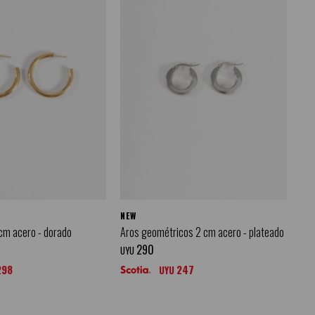
NEW
cm acero - dorado
Aros geométricos 2 cm acero - plateado
290
UYU
298
247
UYU