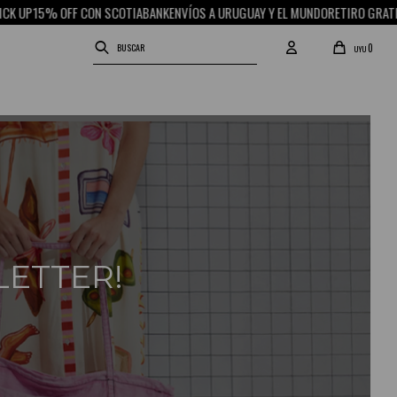
UP
15% OFF CON SCOTIABANK
ENVÍOS A URUGUAY Y EL MUNDO
RETIRO GRATIS EN
0
UYU