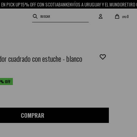
UP
15% OFF CON SCOTIABANK
ENVÍOS A URUGUAY Y EL MUNDO
RETIRO GRATIS EN
0
UYU
dor cuadrado con estuche - blanco
COMPRAR