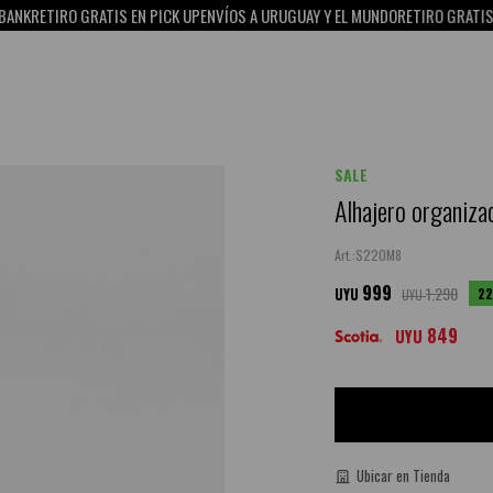
RO GRATIS EN PICK UP
ENVÍOS A URUGUAY Y EL MUNDO
RETIRO GRATIS EN PICK 
SALE
Alhajero organiza
S22OM8
999
1.290
22
UYU
UYU
849
UYU
Ubicar en Tienda