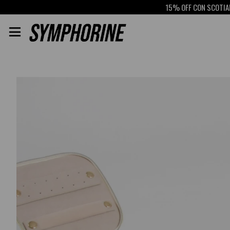
15% OFF CON SCOTIABANK
RETI
