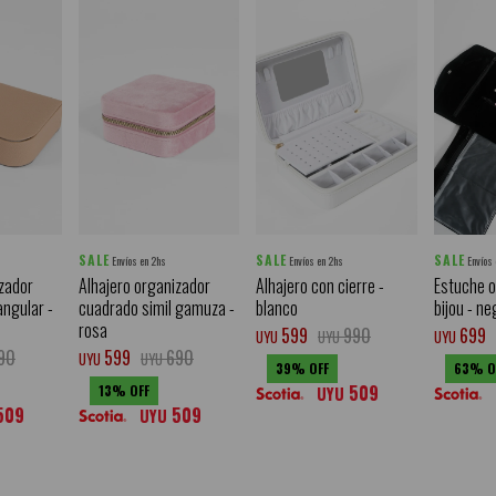
SALE
SALE
SALE
Envíos en 2hs
Envíos en 2hs
Envíos
zador
Alhajero organizador
Alhajero con cierre -
Estuche o
angular -
cuadrado simil gamuza -
blanco
bijou - ne
rosa
599
990
699
UYU
UYU
UYU
90
599
690
UYU
UYU
39
63
509
13
UYU
509
509
UYU