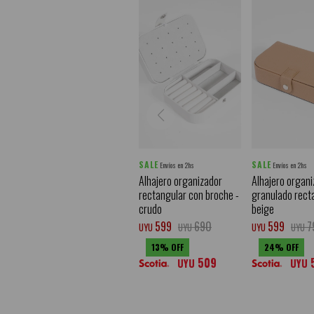
SALE
SALE
Envíos en 2hs
Envíos en 2hs
Alhajero organizador
Alhajero organi
rectangular con broche -
granulado rect
crudo
beige
599
690
599
7
UYU
UYU
UYU
UYU
13
24
509
UYU
UYU