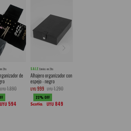
SALE
 en 2hs
Envíos en 2hs
rganizador de
Alhajero organizador con
gro
espejo - negro
1.890
999
1.290
UYU
UYU
UYU
22
594
849
UYU
UYU