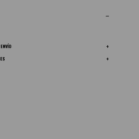
 ENVÍO
NES