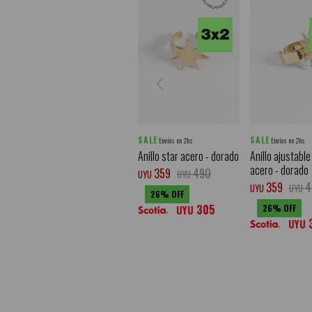
SALE
SALE
Envíos en 2hs
Envíos en 2hs
Anillo star acero - dorado
Anillo ajustable
acero - dorado
359
490
UYU
UYU
359
4
UYU
UYU
26
305
26
UYU
UYU