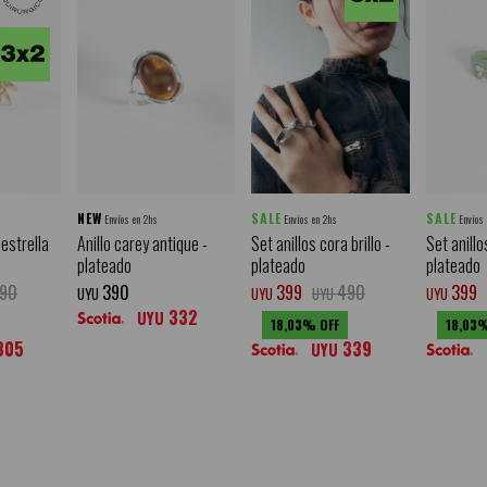
NEW
SALE
SALE
Envíos en 2hs
Envíos en 2hs
Envíos
 estrella
Anillo carey antique -
Set anillos cora brillo -
Set anill
plateado
plateado
plateado
90
390
399
490
399
UYU
UYU
UYU
UYU
332
UYU
18,03
18,03
305
339
UYU