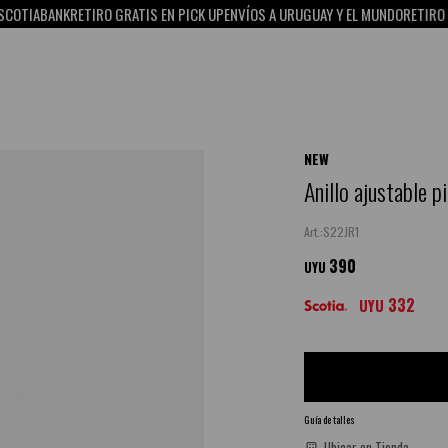
IABANK
RETIRO GRATIS EN PICK UP
ENVÍOS A URUGUAY Y EL MUNDO
RETIRO GRATI
NEW
Anillo ajustable p
S22JR1
390
UYU
332
UYU
Guía de talles
Ubicar en Tienda