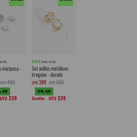
SALE
 en 2hs
Envíos en 2hs
os mariposa -
Set anillos metálicos
irregular - dorado
490
399
450
UYU
UYU
UYU
11
339
339
UYU
UYU