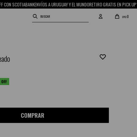
ON SCOTIABANK
ENVÍOS A URUGUAY Y EL MUNDO
RETIRO GRATIS EN PICK UP
15%
0
UYU
teado
COMPRAR