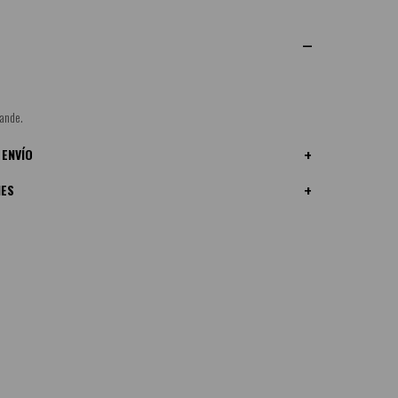
rande.
 ENVÍO
NES