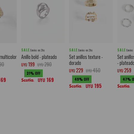
SALE
SALE
SALE
Envíos en 2hs
Envíos en 2hs
Envíos
 multicolor
Anillo bold - plateado
Set anillos texture -
Set anillo
dorado
- platead
90
199
290
UYU
UYU
229
450
259
UYU
UYU
UYU
31
169
169
49
47
UYU
195
UYU