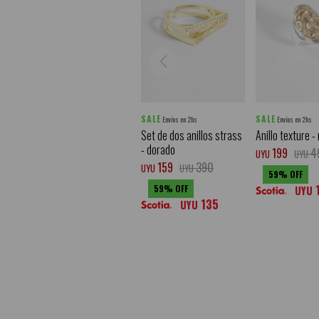
SALE
SALE
Envíos en 2hs
Envíos en 2hs
Set de dos anillos strass
Anillo texture -
- dorado
199
4
UYU
UYU
159
390
UYU
UYU
59
59
UYU
135
UYU