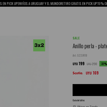
 PICK UP
ENVÍOS A URUGUAY Y EL MUNDO
RETIRO GRATIS EN PICK UP
15% OFF C
SALE
Anillo perla - pla
S22JR18
199
290
31
UYU
UYU
169
UYU
Guía de talles
Ubicar en Tienda