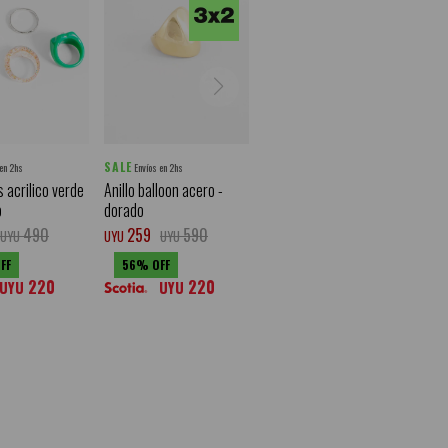
SALE
 en 2hs
Envíos en 2hs
s acrilico verde
Anillo balloon acero -
o
dorado
490
259
590
UYU
UYU
UYU
56
220
220
UYU
UYU