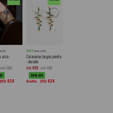
SALE
 en 2hs
Envíos en 2hs
 arco -
Caravanas largas piedra
- dorado
790
499
790
UYU
UYU
UYU
36
424
424
UYU
UYU