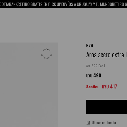
ABANK
RETIRO GRATIS EN PICK UP
ENVÍOS A URUGUAY Y EL MUNDO
RETIRO GRATIS
NEW
Aros acero extra 
S22JEA41
490
UYU
417
UYU
Ubicar en Tienda