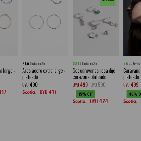
NEW
SALE
SALE
Envíos en 2hs
Envíos en 2hs
Envíos
a large -
Aros acero extra large -
Set caravanas rosa dije
Caravanas
plateado
corazon - plateado
plateado
490
499
590
499
UYU
UYU
UYU
UYU
417
417
UYU
15
36
424
UYU