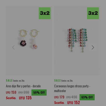
SALE
SALE
SA
Envíos en 2hs
Envíos en 2hs
Aros dije flor y perlas - dorado
Caravanas largas strass party -
Aro
multicolor
159
390
UYU
UYU
59
UY
179
490
135
UYU
UYU
63
UYU
152
UYU