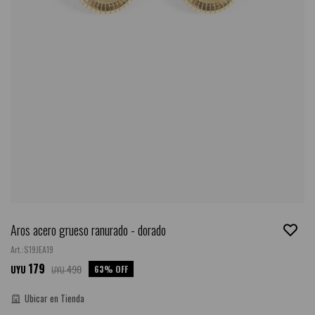
Aros acero grueso ranurado - dorado
S19JEA19
179
490
63
UYU
UYU
Ubicar en Tienda