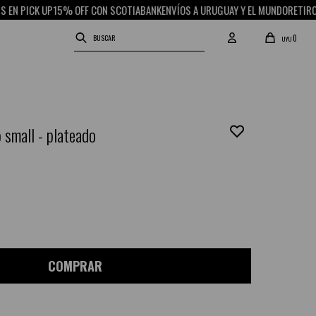
PICK UP
15% OFF CON SCOTIABANK
ENVÍOS A URUGUAY Y EL MUNDO
RETIRO GRAT
0
UYU
 small - plateado
COMPRAR