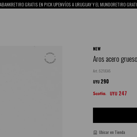
K
RETIRO GRATIS EN PICK UP
ENVÍOS A URUGUAY Y EL MUNDO
RETIRO GRATIS EN 
NEW
Aros acero grueso
S21JEA5
290
UYU
247
UYU
Ubicar en Tienda