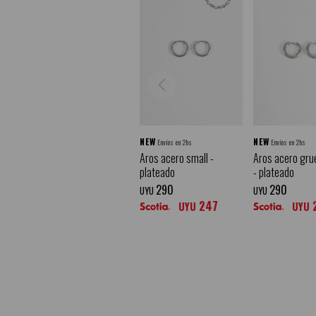
NEW
NEW
Envíos en 2hs
Envíos en 2hs
Aros acero small -
Aros acero gru
plateado
- plateado
290
290
UYU
UYU
247
UYU
UYU