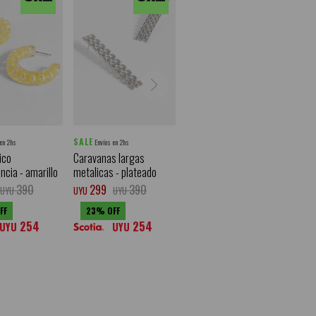
SALE
 en 2hs
Envíos en 2hs
ico
Caravanas largas
ncia - amarillo
metalicas - plateado
390
299
390
UYU
UYU
UYU
23
254
254
UYU
UYU