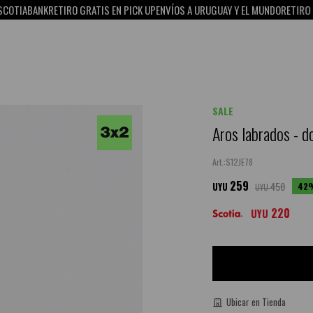
ABANK
RETIRO GRATIS EN PICK UP
ENVÍOS A URUGUAY Y EL MUNDO
RETIRO GRATI
SALE
Aros labrados - d
S12JE78
259
450
42
UYU
UYU
220
UYU
Ubicar en Tienda