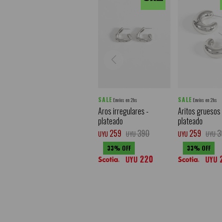
SALE
SALE
Envíos en 2hs
Envíos en 2hs
Aros irregulares -
Aritos gruesos 
plateado
plateado
259
390
259
3
UYU
UYU
UYU
UYU
33
33
220
UYU
UYU