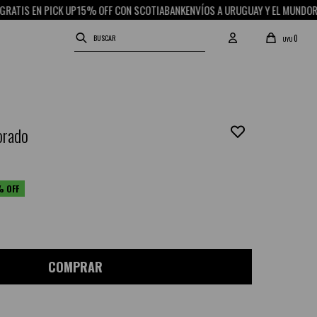
S EN PICK UP
15% OFF CON SCOTIABANK
ENVÍOS A URUGUAY Y EL MUNDO
RETIRO
0
UYU
orado
COMPRAR