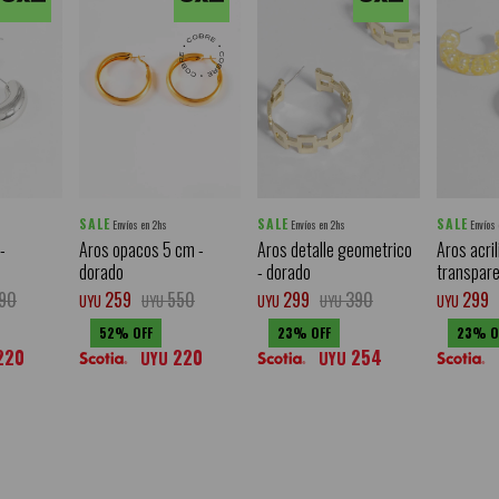
SALE
SALE
SALE
Envíos en 2hs
Envíos en 2hs
Envíos
-
Aros opacos 5 cm -
Aros detalle geometrico
Aros acril
dorado
- dorado
transpare
90
259
550
299
390
299
UYU
UYU
UYU
UYU
UYU
52
23
23
220
220
254
UYU
UYU