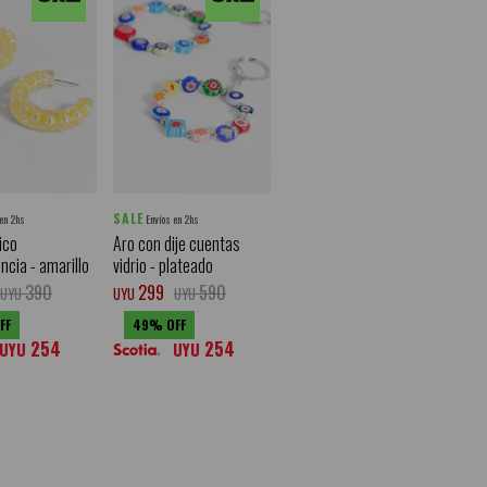
SALE
 en 2hs
Envíos en 2hs
ico
Aro con dije cuentas
ncia - amarillo
vidrio - plateado
390
299
590
UYU
UYU
UYU
49
254
254
UYU
UYU