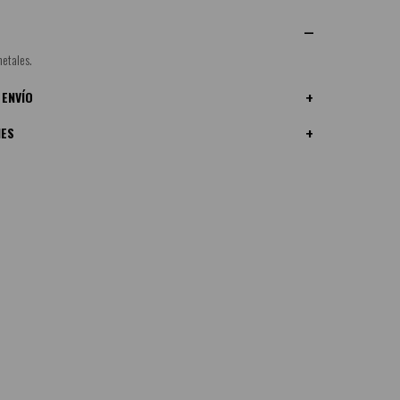
etales.
 ENVÍO
NES