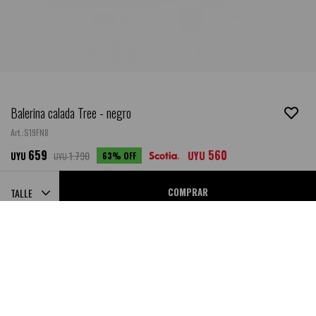
Balerina calada Tree - negro
S19FN8
659
560
1.790
UYU
63
UYU
UYU
COMPRAR
TALLE
PROBADOR VIRTUAL
SABER MI TALLE
GUIA DE TALLES
Ubicar en Tienda
SALE
DESCRIPCIÓN