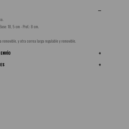
co.
Base: 18, 5 cm - Prof.: 8 cm.
.
 removible, y otra correa larga regulable y removible.
 ENVÍO
NES