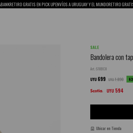
 GRATIS EN PICK UP
ENVÍOS A URUGUAY Y EL MUNDO
RETIRO GRATIS EN PICK UP
SALE
Bandolera con tap
S18BC8
699
1.890
63
UYU
UYU
594
UYU
Ubicar en Tienda