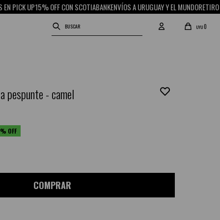
15% OFF CON SCOTIABANK
ENVÍOS A URUGUAY Y EL MUNDO
RETIRO GRATIS EN P
0
UYU
a pespunte - camel
COMPRAR