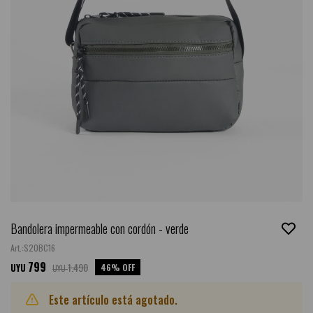
Bandolera impermeable con cordón - verde
S20BC16
799
1.490
46
UYU
UYU
Este artículo está agotado.