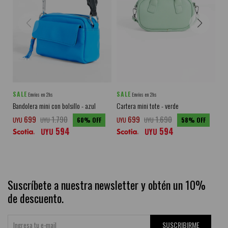
SALE
SALE
SA
Envíos en 2hs
Envíos en 2hs
Bandolera mini con bolsillo - azul
Cartera mini tote - verde
Car
ve
699
1.790
699
1.690
UYU
UYU
60
UYU
UYU
58
594
594
UY
UYU
UYU
Suscríbete a nuestra newsletter y obtén un 10%
de descuento.
SUSCRIBIRME