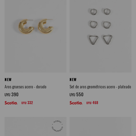
NEW
NEW
Aros gruesos acero - dorado
Set de aros geométricos acero - plateado
390
550
UYU
UYU
332
468
UYU
UYU