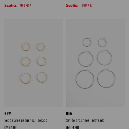
417
417
UYU
UYU
NEW
NEW
Set de aros pequeños - dorado
Set de aros finos - plateado
490
490
UYU
UYU