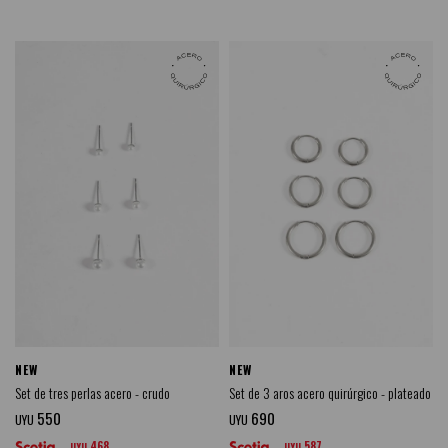
NEW
NEW
Set de tres perlas acero - crudo
Set de 3 aros acero quirúrgico - plateado
550
690
UYU
UYU
468
587
UYU
UYU