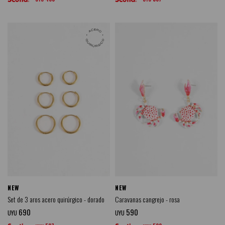
NEW
NEW
Set de 3 aros acero quirúrgico - dorado
Caravanas cangrejo - rosa
690
590
UYU
UYU