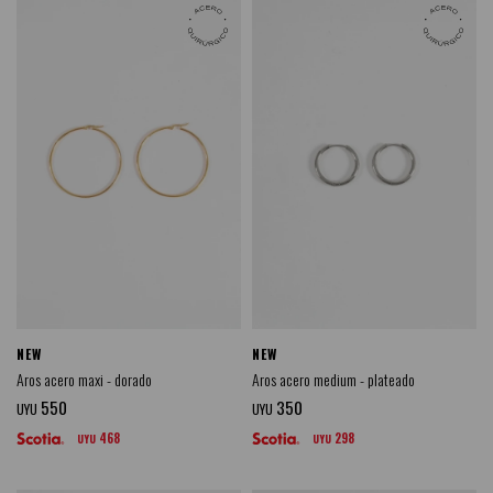
NEW
NEW
Aros acero maxi - dorado
Aros acero medium - plateado
550
350
UYU
UYU
468
298
UYU
UYU