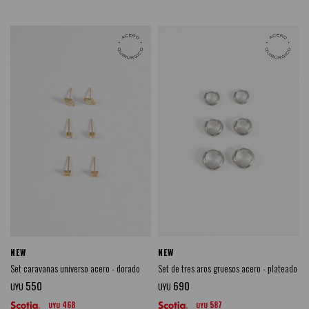
NEW
NEW
Set caravanas universo acero - dorado
Set de tres aros gruesos acero - plateado
550
690
UYU
UYU
468
587
UYU
UYU