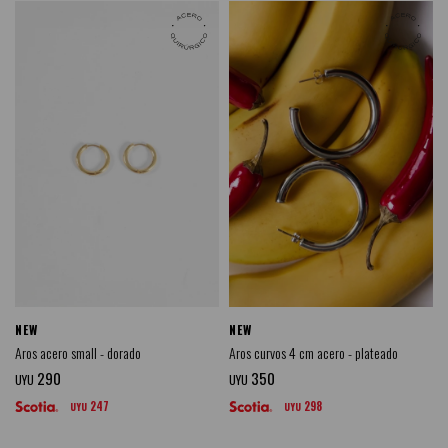
NEW
NEW
Aros acero small - dorado
Aros curvos 4 cm acero - plateado
290
350
UYU
UYU
247
298
UYU
UYU