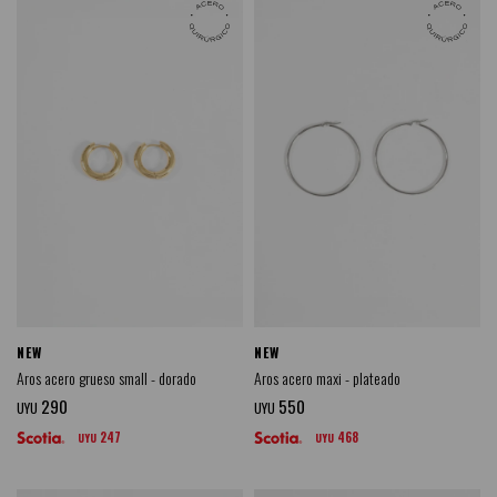
NEW
NEW
Aros acero grueso small - dorado
Aros acero maxi - plateado
290
550
UYU
UYU
247
468
UYU
UYU