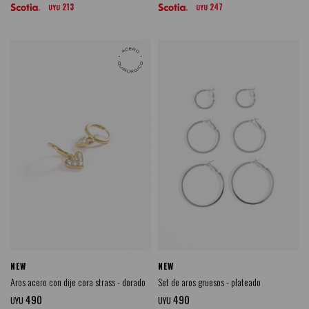
213
247
UYU
UYU
NEW
NEW
Aros acero con dije cora strass - dorado
Set de aros gruesos - plateado
490
490
UYU
UYU