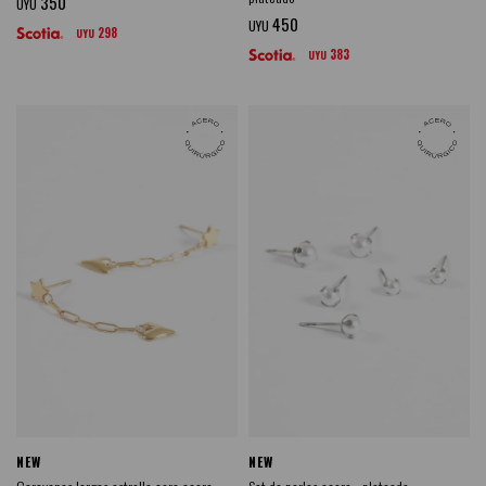
350
UYU
450
UYU
298
UYU
383
UYU
NEW
NEW