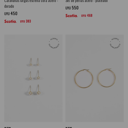
Caravanas largas estrella cora acero -
Set de perlas acero - plateado
dorado
550
UYU
450
UYU
468
UYU
383
UYU