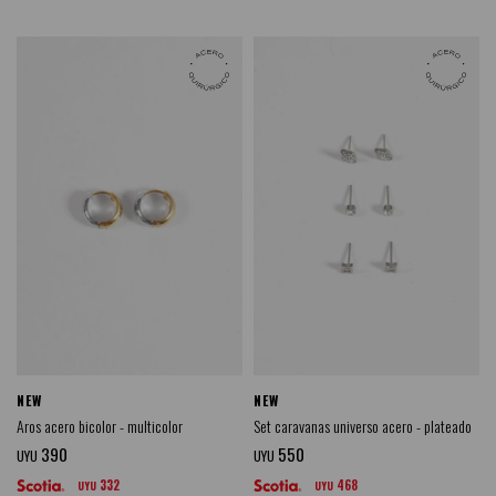
NEW
NEW
Aros acero bicolor - multicolor
Set caravanas universo acero - plateado
390
550
UYU
UYU
332
468
UYU
UYU