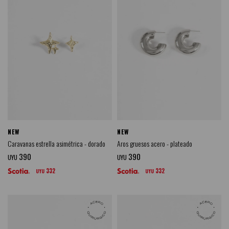
NEW
NEW
Caravanas estrella asimétrica - dorado
Aros gruesos acero - plateado
390
390
UYU
UYU
332
332
UYU
UYU