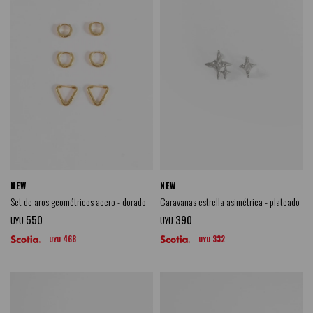
NEW
NEW
Set de aros geométricos acero - dorado
Caravanas estrella asimétrica - plateado
550
390
UYU
UYU
468
332
UYU
UYU