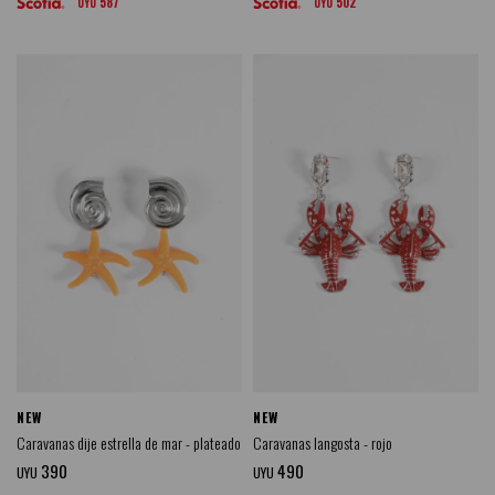
587
502
UYU
UYU
NEW
NEW
Caravanas dije estrella de mar - plateado
Caravanas langosta - rojo
390
490
UYU
UYU