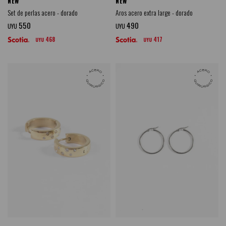
NEW
NEW
Set de perlas acero - dorado
Aros acero extra large - dorado
550
490
UYU
UYU
468
417
UYU
UYU