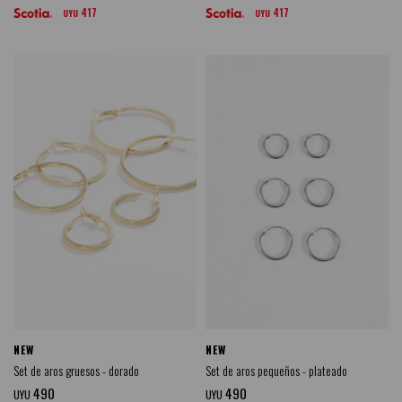
417
417
UYU
UYU
NEW
NEW
Set de aros gruesos - dorado
Set de aros pequeños - plateado
490
490
UYU
UYU