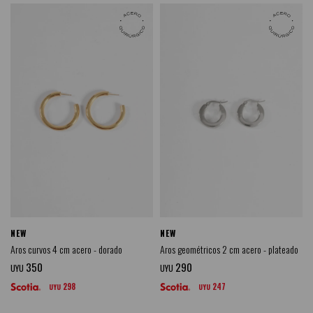
NEW
NEW
Aros curvos 4 cm acero - dorado
Aros geométricos 2 cm acero - plateado
350
290
UYU
UYU
298
247
UYU
UYU