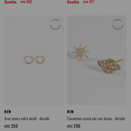
332
417
UYU
UYU
NEW
NEW
Aros acero extra small - dorado
Caravanas acero pin con strass - dorado
250
290
UYU
UYU