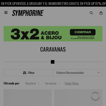
NVÍOS A URUGUAY Y EL MUNDO
RETIRO GRATIS EN PICK UP
15% OFF CON SCOTIA

CARAVANAS
Recomendados
Quitar filtros
Filtrando por:
Bijouterie
Caravanas