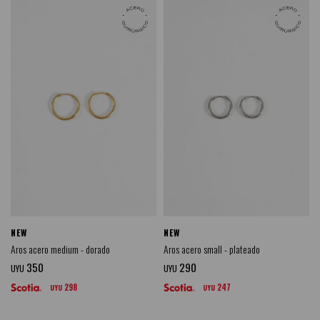
NEW
NEW
Aros acero medium - dorado
Aros acero small - plateado
350
290
UYU
UYU
298
247
UYU
UYU