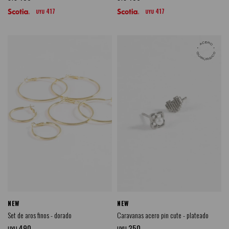
417
417
UYU
UYU
NEW
NEW
Set de aros finos - dorado
Caravanas acero pin cute - plateado
490
350
UYU
UYU