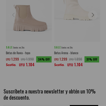
SALE
SALE
SA
Envíos en 2hs
Envíos en 2hs
Botas de lluvia - topo
Botas Arena - blanco
Bot
1.299
1.990
1.299
1.890
UYU
UYU
34
UYU
UYU
31
UY
1.104
1.104
UYU
UYU
Suscríbete a nuestra newsletter y obtén un 10%
de descuento.