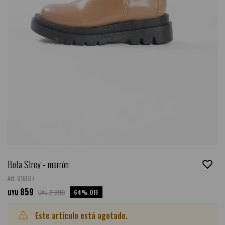
Bota Strey - marrón
S16FB7
859
2.390
64
UYU
UYU
Este artículo está agotado.