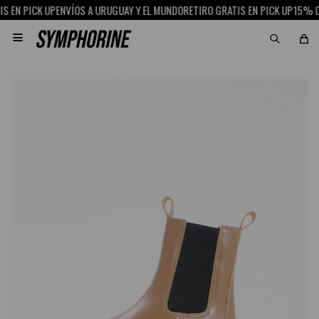
 EN PICK UP
ENVÍOS A URUGUAY Y EL MUNDO
RETIRO GRATIS EN PICK UP
15% OFF
