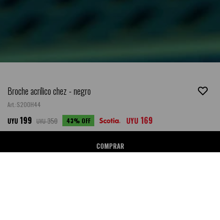
Broche acrílico chez - negro
S20OH44
199
169
350
UYU
43
UYU
UYU
COMPRAR
Ubicar en Tienda
SALE
DESCRIPCIÓN