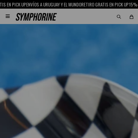
PICK UP
ENVÍOS A URUGUAY Y EL MUNDO
RETIRO GRATIS EN PICK UP
15% OFF CO
