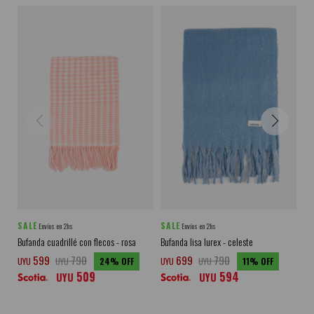
SALE
SALE
SA
Envíos en 2hs
Envíos en 2hs
Bufanda cuadrillé con flecos - rosa
Bufanda lisa lurex - celeste
Buf
599
790
699
790
UYU
UYU
24
UYU
UYU
11
UY
509
594
UYU
UYU