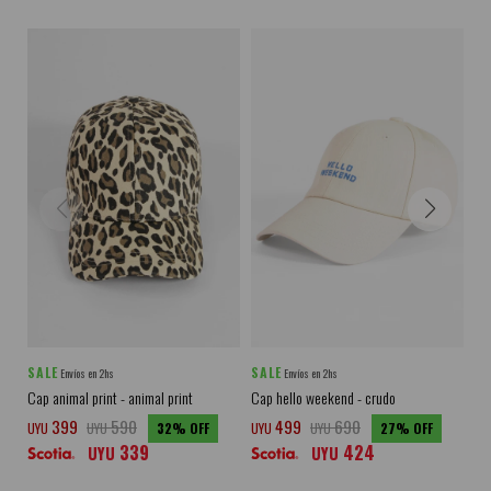
SALE
SALE
SA
Envíos en 2hs
Envíos en 2hs
Cap animal print - animal print
Cap hello weekend - crudo
Ca
399
590
499
690
UYU
UYU
32
UYU
UYU
27
UY
339
424
UYU
UYU