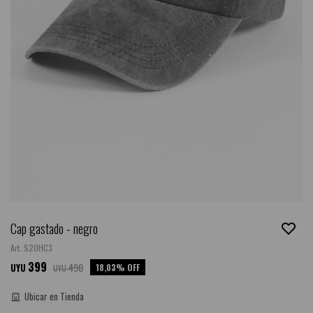
Cap gastado - negro
S20HC3
399
490
18,03
UYU
UYU
Ubicar en Tienda