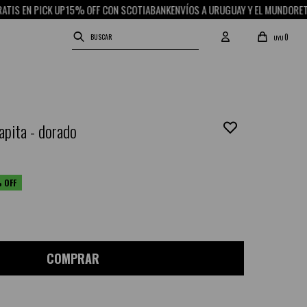
N PICK UP
15% OFF CON SCOTIABANK
ENVÍOS A URUGUAY Y EL MUNDO
RETIRO GR
0
UYU
apita - dorado
COMPRAR