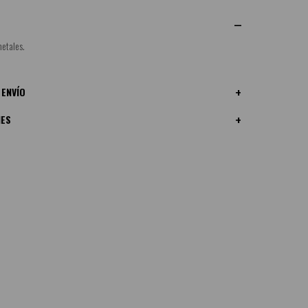
etales.
 ENVÍO
NES