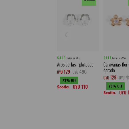
SALE
SALE
Envíos en 2hs
Envíos en 2hs
Aros perlas - plateado
Caravanas flor 
dorado
129
490
UYU
UYU
129
4
UYU
UYU
73
110
73
UYU
UYU