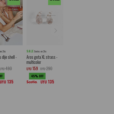
SALE
 en 2hs
Envíos en 2hs
dije shell -
Aros gota XL strass -
multicolor
490
159
290
UYU
UYU
UYU
45
135
135
UYU
UYU