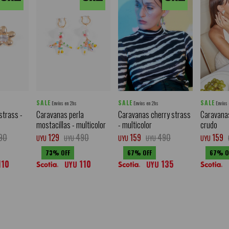
SALE
SALE
SALE
Envíos en 2hs
Envíos en 2hs
Envíos
strass -
Caravanas perla
Caravanas cherry strass
Caravanas 
mostacillas - multicolor
- multicolor
crudo
90
129
490
159
490
159
UYU
UYU
UYU
UYU
UYU
73
67
67
110
110
135
UYU
UYU