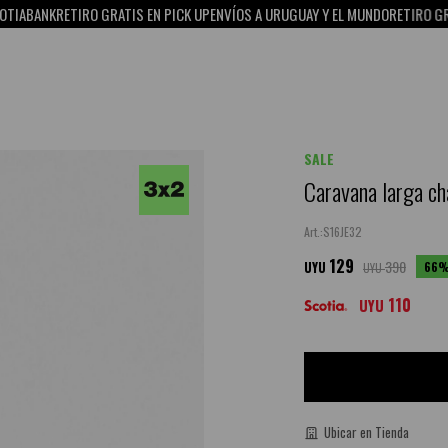
ANK
RETIRO GRATIS EN PICK UP
ENVÍOS A URUGUAY Y EL MUNDO
RETIRO GRATIS E
SALE
Caravana larga ch
S16JE32
129
390
66
UYU
UYU
110
UYU
Ubicar en Tienda