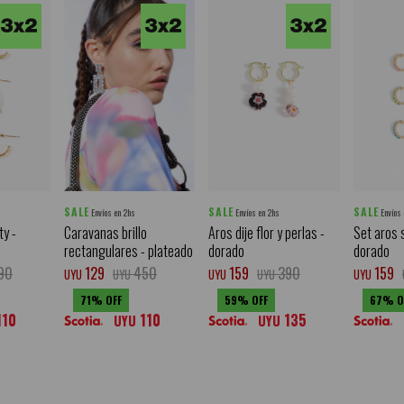
SALE
SALE
SALE
Envíos en 2hs
Envíos en 2hs
Envíos
ty -
Caravanas brillo
Aros dije flor y perlas -
Set aros 
rectangulares - plateado
dorado
dorado
90
129
450
159
390
159
UYU
UYU
UYU
UYU
UYU
71
59
67
110
110
135
UYU
UYU