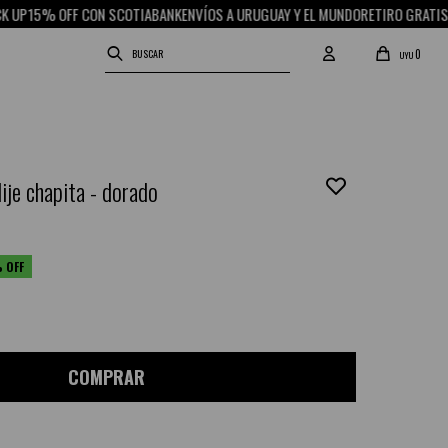
 OFF CON SCOTIABANK
ENVÍOS A URUGUAY Y EL MUNDO
RETIRO GRATIS EN PICK 
0
UYU
ije chapita - dorado
COMPRAR