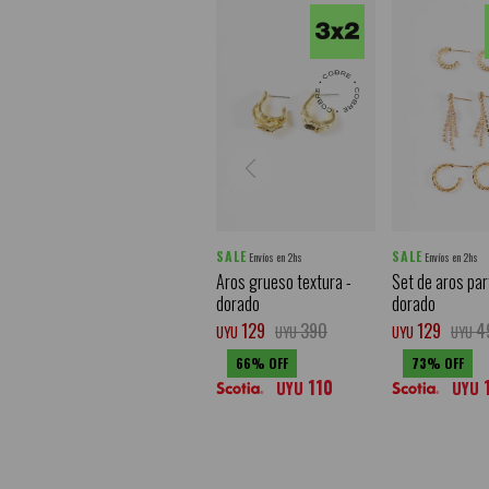
SALE
SALE
Envíos en 2hs
Envíos en 2hs
Aros grueso textura -
Set de aros par
dorado
dorado
129
390
129
4
UYU
UYU
UYU
UYU
66
73
110
UYU
UYU