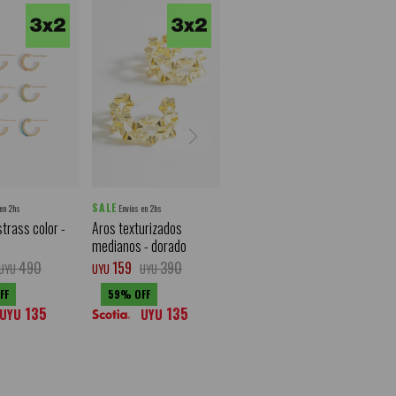
SALE
 en 2hs
Envíos en 2hs
strass color -
Aros texturizados
medianos - dorado
490
159
390
UYU
UYU
UYU
59
135
135
UYU
UYU