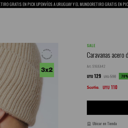
TIS EN PICK UP
ENVÍOS A URUGUAY Y EL MUNDO
RETIRO GRATIS EN PICK UP
15%
SALE
Caravanas acero d
S16JEA42
129
590
78
UYU
UYU
110
UYU
Ubicar en Tienda