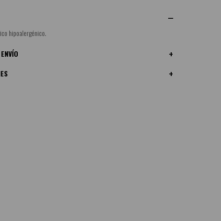
ico hipoalergénico.
 ENVÍO
NES